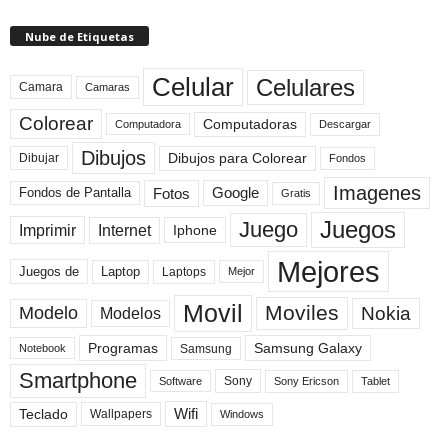
Nube de Etiquetas
Celular
Celulares
Camara
Camaras
Colorear
Computadoras
Descargar
Computadora
Dibujos
Dibujos para Colorear
Dibujar
Fondos
Imagenes
Fotos
Fondos de Pantalla
Google
Gratis
Juegos
Juego
Imprimir
Internet
Iphone
Mejores
Laptop
Juegos de
Laptops
Mejor
Movil
Moviles
Modelo
Nokia
Modelos
Programas
Samsung Galaxy
Samsung
Notebook
Smartphone
Sony
Sony Ericson
Tablet
Software
Teclado
Wifi
Wallpapers
Windows