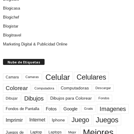
Blogicasa
Blogichef
Blogistar
Blogitravel
Marketing Digital & Publicidad Online
Nube de Etiquetas
Celular
Celulares
Camara
Camaras
Colorear
Computadoras
Descargar
Computadora
Dibujos
Dibujos para Colorear
Dibujar
Fondos
Imagenes
Fotos
Fondos de Pantalla
Google
Gratis
Juegos
Juego
Imprimir
Internet
Iphone
Mejores
Laptop
Juegos de
Laptops
Mejor