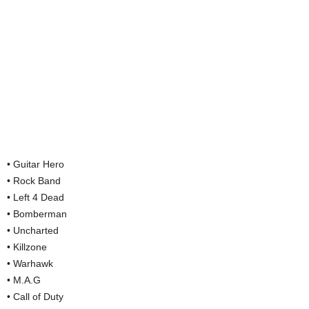
• Guitar Hero
• Rock Band
• Left 4 Dead
• Bomberman
• Uncharted
• Killzone
• Warhawk
• M.A.G
• Call of Duty