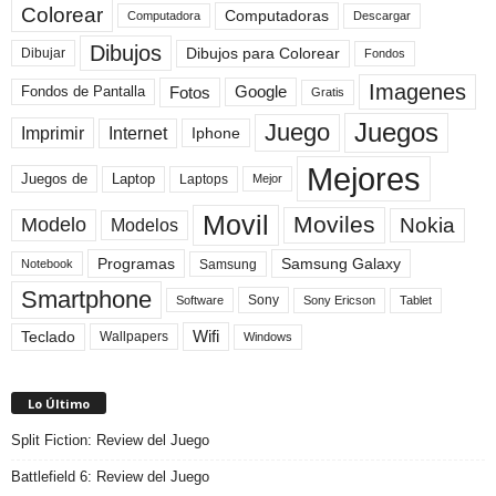
Colorear
Computadoras
Descargar
Computadora
Dibujos
Dibujos para Colorear
Dibujar
Fondos
Imagenes
Fotos
Fondos de Pantalla
Google
Gratis
Juegos
Juego
Imprimir
Internet
Iphone
Mejores
Laptop
Juegos de
Laptops
Mejor
Movil
Moviles
Modelo
Nokia
Modelos
Programas
Samsung Galaxy
Samsung
Notebook
Smartphone
Sony
Sony Ericson
Tablet
Software
Teclado
Wifi
Wallpapers
Windows
Lo Último
Split Fiction: Review del Juego
Battlefield 6: Review del Juego