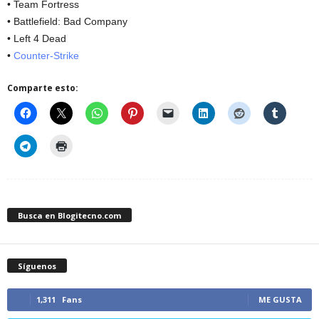
• Team Fortress
• Battlefield: Bad Company
• Left 4 Dead
•
Counter-Strike
Comparte esto:
Busca en Blogitecno.com
Síguenos
1,311
Fans
ME GUSTA