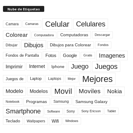
Nube de Etiquetas
Celular
Celulares
Camara
Camaras
Colorear
Computadoras
Descargar
Computadora
Dibujos
Dibujos para Colorear
Dibujar
Fondos
Imagenes
Fotos
Fondos de Pantalla
Google
Gratis
Juegos
Juego
Imprimir
Internet
Iphone
Mejores
Laptop
Juegos de
Laptops
Mejor
Movil
Moviles
Modelo
Nokia
Modelos
Programas
Samsung Galaxy
Samsung
Notebook
Smartphone
Sony
Sony Ericson
Tablet
Software
Teclado
Wifi
Wallpapers
Windows