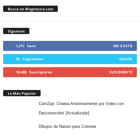
Busca en Blogitecno.com
Síguenos
1,311
Fans
ME GUSTA
33
Seguidores
SEGUIR
10,400
Suscriptores
SUSCRIBIRTE
Lo Más Popular
CamZap: Chatea Anónimamente por Video con
Desconocidos [Actualizado]
Dibujos de Naruto para Colorear