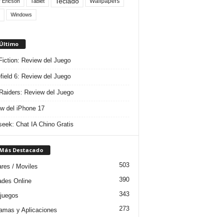
Teclado
Wallpapers
 Ericson
Tablet
Windows
 Último
 Fiction: Review del Juego
efield 6: Review del Juego
aiders: Review del Juego
w del iPhone 17
eek: Chat IA Chino Gratis
 Más Destacado
503
ares / Moviles
390
dades Online
343
juegos
273
amas y Aplicaciones