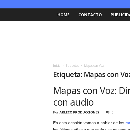
HOME
CONTACTO
PUBLICID
Inicio
Etiquetas
Mapas con Voz
Etiqueta: Mapas con Vo
Mapas con Voz: Dir
con audio
Por
ARLECO PRODUCCIONES
0
En esta ocasión vamos a hablar de los
m
los últimos años y que cada vez poseen 