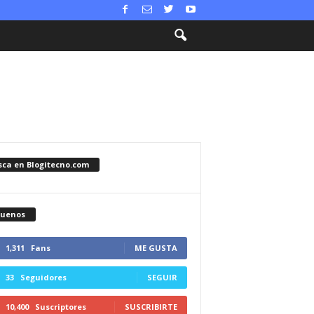
sca en Blogitecno.com
guenos
1,311
Fans
ME GUSTA
33
Seguidores
SEGUIR
10,400
Suscriptores
SUSCRIBIRTE