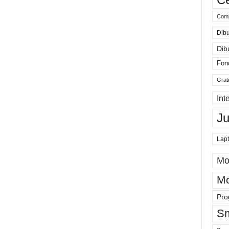
Comp
Dibu
Dib
Fon
Grat
Int
J
Lap
Mo
Mo
Pro
Sm