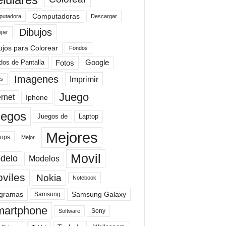
Computadoras
Descargar
utadora
Dibujos
jar
ujos para Colorear
Fondos
Fotos
dos de Pantalla
Google
Imagenes
Imprimir
is
Juego
ernet
Iphone
uegos
Laptop
Juegos de
Mejores
tops
Mejor
Movil
delo
Modelos
viles
Nokia
Notebook
gramas
Samsung Galaxy
Samsung
artphone
Sony
Software