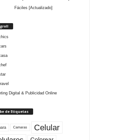
Fáciles [Actualizado]
groll
chics
cars
casa
chef
star
ravel
ting Digital & Publicidad Online
be de Etiquetas
Celular
ara
Camaras
lulares
Colorear