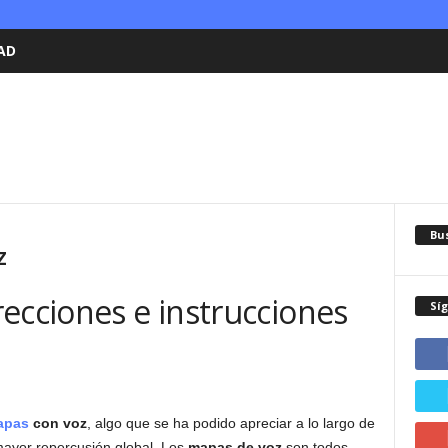
AD
Bu
z
ecciones e instrucciones
Sí
apas
con voz
, algo que se ha podido apreciar a lo largo de
mayor repercusión global. Los
mapas de voz
son todos