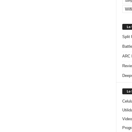
Sony
Wifi
Lo
Split
Battl
ARC R
Revie
Deeps
Lo
Celul
Utili
Video
Progr