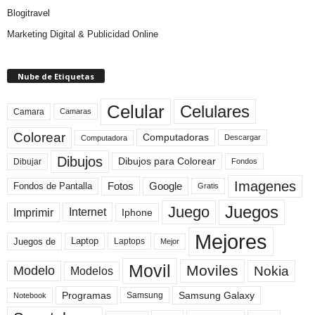
Blogitravel
Marketing Digital & Publicidad Online
Nube de Etiquetas
Celular
Celulares
Camara
Camaras
Colorear
Computadoras
Descargar
Computadora
Dibujos
Dibujos para Colorear
Dibujar
Fondos
Imagenes
Fotos
Fondos de Pantalla
Google
Gratis
Juegos
Juego
Imprimir
Internet
Iphone
Mejores
Laptop
Juegos de
Laptops
Mejor
Movil
Moviles
Modelo
Nokia
Modelos
Programas
Samsung Galaxy
Samsung
Notebook