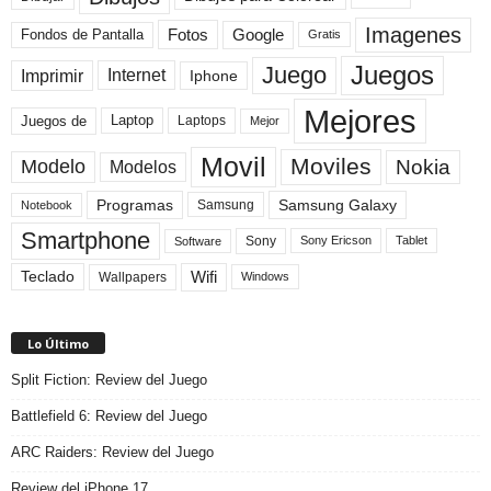
Imagenes
Fotos
Fondos de Pantalla
Google
Gratis
Juegos
Juego
Imprimir
Internet
Iphone
Mejores
Laptop
Juegos de
Laptops
Mejor
Movil
Moviles
Modelo
Nokia
Modelos
Programas
Samsung Galaxy
Samsung
Notebook
Smartphone
Sony
Sony Ericson
Tablet
Software
Teclado
Wifi
Wallpapers
Windows
Lo Último
Split Fiction: Review del Juego
Battlefield 6: Review del Juego
ARC Raiders: Review del Juego
Review del iPhone 17