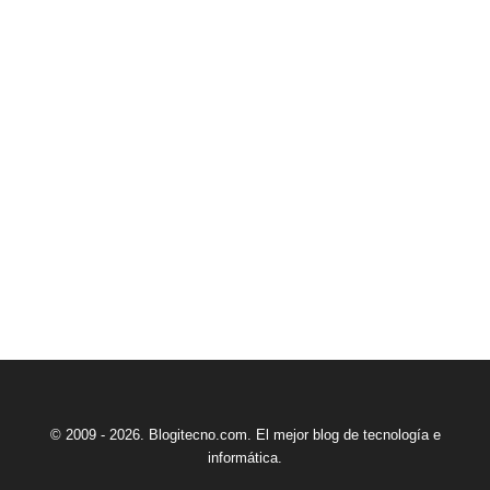
© 2009 - 2026. Blogitecno.com. El mejor blog de tecnología e
informática.