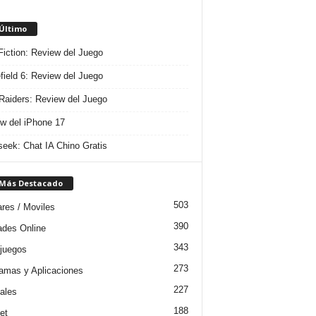
 Último
 Fiction: Review del Juego
efield 6: Review del Juego
aiders: Review del Juego
w del iPhone 17
eek: Chat IA Chino Gratis
 Más Destacado
503
ares / Moviles
390
dades Online
343
juegos
273
amas y Aplicaciones
227
iales
188
et