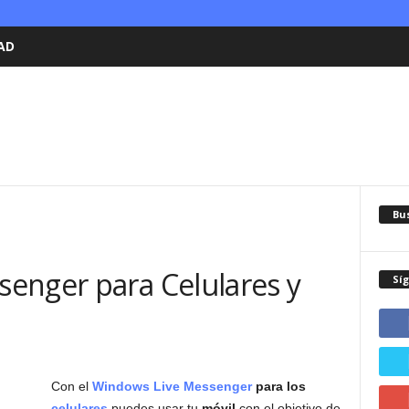
AD
Bu
enger para Celulares y
Sí
Con el
Windows Live Messenger
para los
celulares
puedes usar tu
móvil
con el objetivo de