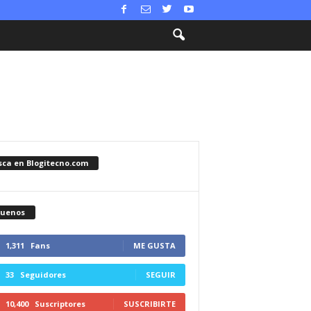
sca en Blogitecno.com
guenos
1,311
Fans
ME GUSTA
33
Seguidores
SEGUIR
10,400
Suscriptores
SUSCRIBIRTE