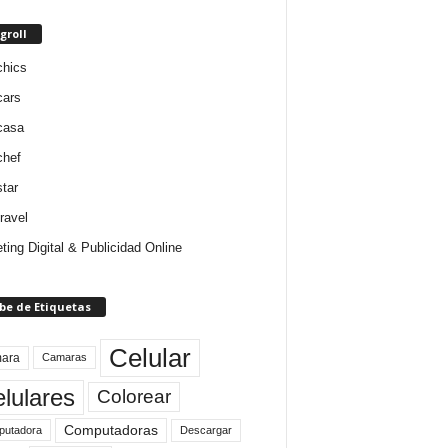
groll
chics
cars
casa
chef
star
ravel
ting Digital & Publicidad Online
be de Etiquetas
Celular
ara
Camaras
lulares
Colorear
Computadoras
Descargar
utadora