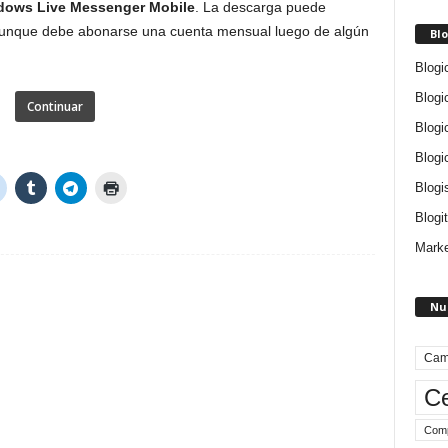
dows Live Messenger Mobile
. La descarga puede
 aunque debe abonarse una cuenta mensual luego de algún
Blo
Blogi
Blogi
Continuar
Blogi
Blogi
Blogi
Blogit
Marke
Nu
Cam
Ce
Comp