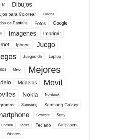
Dibujos
jar
ujos para Colorear
Fondos
Fotos
dos de Pantalla
Google
Imagenes
Imprimir
is
Juego
ernet
Iphone
uegos
Laptop
Juegos de
Mejores
tops
Mejor
Movil
delo
Modelos
viles
Nokia
Notebook
gramas
Samsung Galaxy
Samsung
artphone
Sony
Software
Teclado
Wallpapers
 Ericson
Tablet
Windows