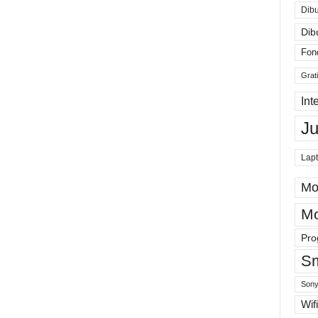
Dibu
Dib
Fon
Grat
Int
J
Lap
Mo
Mo
Pro
Sm
Sony
Wifi