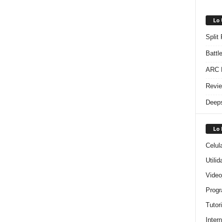
Lo
Split
Battl
ARC R
Revie
Deeps
Lo
Celul
Utili
Video
Progr
Tutor
Intern