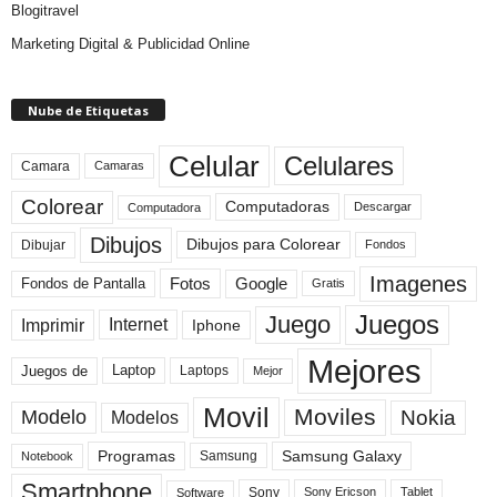
Blogitravel
Marketing Digital & Publicidad Online
Nube de Etiquetas
Celular
Celulares
Camara
Camaras
Colorear
Computadoras
Descargar
Computadora
Dibujos
Dibujos para Colorear
Dibujar
Fondos
Imagenes
Fotos
Fondos de Pantalla
Google
Gratis
Juegos
Juego
Imprimir
Internet
Iphone
Mejores
Laptop
Juegos de
Laptops
Mejor
Movil
Moviles
Modelo
Nokia
Modelos
Programas
Samsung Galaxy
Samsung
Notebook
Smartphone
Sony
Sony Ericson
Tablet
Software