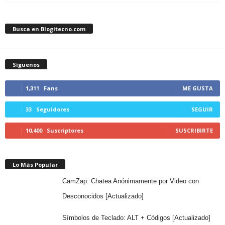
Busca en Blogitecno.com
Síguenos
1,311
Fans
ME GUSTA
33
Seguidores
SEGUIR
10,400
Suscriptores
SUSCRIBIRTE
Lo Más Popular
CamZap: Chatea Anónimamente por Video con
Desconocidos [Actualizado]
Símbolos de Teclado: ALT + Códigos [Actualizado]