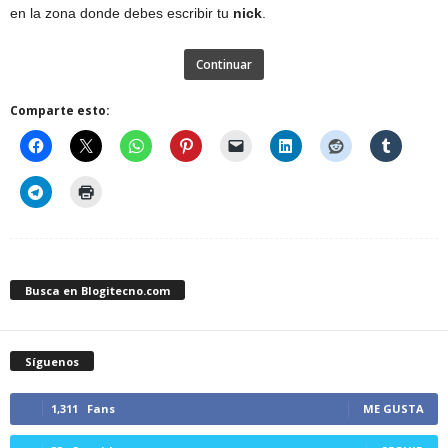
en la zona donde debes escribir tu
nick
.
Continuar
Comparte esto:
Busca en Blogitecno.com
Síguenos
1,311
Fans
ME GUSTA