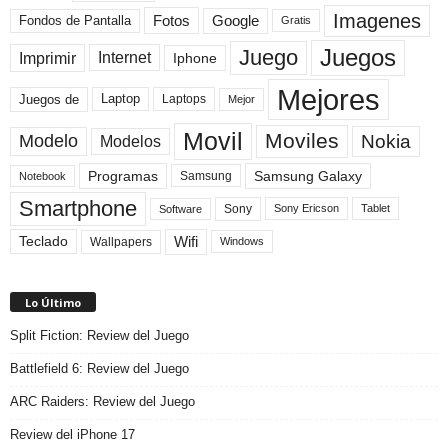
Imagenes
Fotos
Fondos de Pantalla
Google
Gratis
Juegos
Juego
Imprimir
Internet
Iphone
Mejores
Laptop
Juegos de
Laptops
Mejor
Movil
Moviles
Modelo
Nokia
Modelos
Programas
Samsung Galaxy
Samsung
Notebook
Smartphone
Sony
Sony Ericson
Tablet
Software
Teclado
Wifi
Wallpapers
Windows
Lo Último
Split Fiction: Review del Juego
Battlefield 6: Review del Juego
ARC Raiders: Review del Juego
Review del iPhone 17