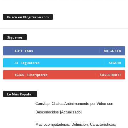
Busca en Blogitecno.com
Síguenos
1,311
Fans
ME GUSTA
33
Seguidores
SEGUIR
10,400
Suscriptores
SUSCRIBIRTE
Lo Más Popular
CamZap: Chatea Anónimamente por Video con
Desconocidos [Actualizado]
Macrocomputadoras: Definición, Características,