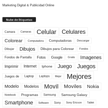
Marketing Digital & Publicidad Online
Nube de Etiquetas
Celular
Celulares
Camara
Camaras
Colorear
Computadoras
Descargar
Computadora
Dibujos
Dibujos para Colorear
Dibujar
Fondos
Imagenes
Fotos
Fondos de Pantalla
Google
Gratis
Juegos
Juego
Imprimir
Internet
Iphone
Mejores
Laptop
Juegos de
Laptops
Mejor
Movil
Moviles
Modelo
Nokia
Modelos
Programas
Samsung Galaxy
Samsung
Notebook
Smartphone
Sony
Sony Ericson
Tablet
Software