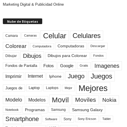
Marketing Digital & Publicidad Online
Nube de Etiquetas
Celular
Celulares
Camara
Camaras
Colorear
Computadoras
Descargar
Computadora
Dibujos
Dibujos para Colorear
Dibujar
Fondos
Imagenes
Fotos
Fondos de Pantalla
Google
Gratis
Juegos
Juego
Imprimir
Internet
Iphone
Mejores
Laptop
Juegos de
Laptops
Mejor
Movil
Moviles
Modelo
Nokia
Modelos
Programas
Samsung Galaxy
Samsung
Notebook
Smartphone
Sony
Sony Ericson
Tablet
Software