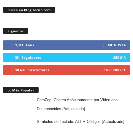
Busca en Blogitecno.com
Síguenos
1,311
Fans
ME GUSTA
33
Seguidores
SEGUIR
10,400
Suscriptores
SUSCRIBIRTE
Lo Más Popular
CamZap: Chatea Anónimamente por Video con
Desconocidos [Actualizado]
Símbolos de Teclado: ALT + Códigos [Actualizado]