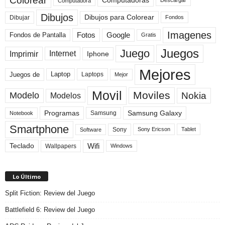
Colorear
Computadoras
Descargar
Computadora
Dibujos
Dibujos para Colorear
Dibujar
Fondos
Imagenes
Fotos
Fondos de Pantalla
Google
Gratis
Juegos
Juego
Imprimir
Internet
Iphone
Mejores
Laptop
Juegos de
Laptops
Mejor
Movil
Moviles
Modelo
Nokia
Modelos
Programas
Samsung Galaxy
Samsung
Notebook
Smartphone
Sony
Sony Ericson
Tablet
Software
Teclado
Wifi
Wallpapers
Windows
Lo Último
Split Fiction: Review del Juego
Battlefield 6: Review del Juego