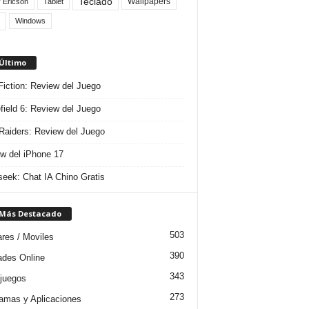
Teclado
Wallpapers
 Ericson
Tablet
Windows
 Último
 Fiction: Review del Juego
efield 6: Review del Juego
aiders: Review del Juego
w del iPhone 17
eek: Chat IA Chino Gratis
 Más Destacado
503
ares / Moviles
390
dades Online
343
juegos
273
amas y Aplicaciones