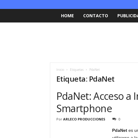
HOME
CONTACTO
PUBLICID
Inicio
Etiquetas
PdaNet
Etiqueta: PdaNet
PdaNet: Acceso a I
Smartphone
Por
ARLECO PRODUCCIONES
0
PdaNet
es un
utilizarse a 