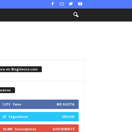
sca en Blogitecno.com
guenos
1,311
Fans
ME GUSTA
33
Seguidores
SEGUIR
10,400
Suscriptores
SUSCRIBIRTE