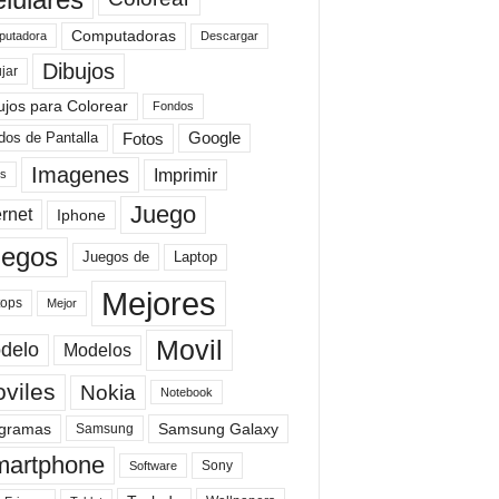
Computadoras
Descargar
utadora
Dibujos
jar
ujos para Colorear
Fondos
Fotos
dos de Pantalla
Google
Imagenes
Imprimir
is
Juego
ernet
Iphone
uegos
Laptop
Juegos de
Mejores
tops
Mejor
Movil
delo
Modelos
viles
Nokia
Notebook
gramas
Samsung Galaxy
Samsung
artphone
Sony
Software