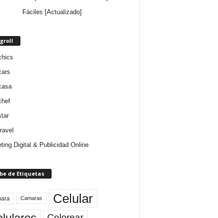
Fáciles [Actualizado]
groll
chics
cars
casa
chef
star
ravel
ting Digital & Publicidad Online
be de Etiquetas
Celular
ara
Camaras
lulares
Colorear