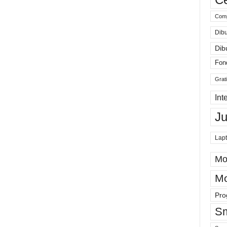
Comp
Dibu
Dib
Fon
Grat
Int
J
Lap
Mo
Mo
Pro
Sm