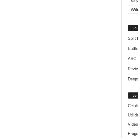
Sony
Wifi
Lo
Split
Battl
ARC R
Revie
Deeps
Lo
Celul
Utili
Video
Progr