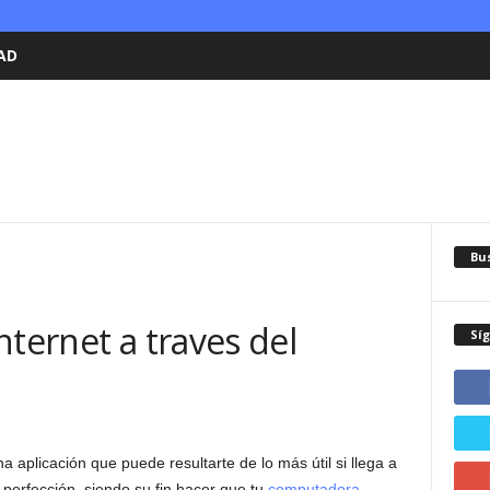
AD
Bu
nternet a traves del
Sí
a aplicación que puede resultarte de lo más útil si llega a
la perfección, siendo su fin hacer que tu
computadora