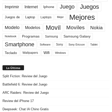
Juegos
Juego
Imprimir
Internet
Iphone
Mejores
Laptop
Juegos de
Laptops
Mejor
Movil
Moviles
Modelo
Nokia
Modelos
Programas
Samsung Galaxy
Samsung
Notebook
Smartphone
Sony
Sony Ericson
Tablet
Software
Teclado
Wifi
Wallpapers
Windows
Lo Último
Split Fiction: Review del Juego
Battlefield 6: Review del Juego
ARC Raiders: Review del Juego
Review del iPhone 17
Deepseek: Chat IA Chino Gratis