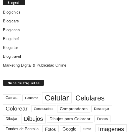
Blogroll
Blogichics
Blogicars
Blogicasa
Blogichef
Blogistar
Blogitravel
Marketing Digital & Publicidad Online
Nube de Etiquetas
Celular
Celulares
Camara
Camaras
Colorear
Computadoras
Descargar
Computadora
Dibujos
Dibujos para Colorear
Dibujar
Fondos
Imagenes
Fotos
Fondos de Pantalla
Google
Gratis