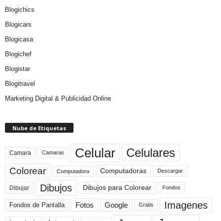
Blogichics
Blogicars
Blogicasa
Blogichef
Blogistar
Blogitravel
Marketing Digital & Publicidad Online
Nube de Etiquetas
Celular
Celulares
Camara
Camaras
Colorear
Computadoras
Descargar
Computadora
Dibujos
Dibujos para Colorear
Dibujar
Fondos
Imagenes
Fotos
Fondos de Pantalla
Google
Gratis