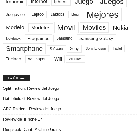
Juegos
Juego
Imprimir
Internet
Iphone
Mejores
Laptop
Juegos de
Laptops
Mejor
Movil
Moviles
Modelo
Nokia
Modelos
Programas
Samsung Galaxy
Samsung
Notebook
Smartphone
Sony
Sony Ericson
Tablet
Software
Teclado
Wifi
Wallpapers
Windows
Lo Último
Split Fiction: Review del Juego
Battlefield 6: Review del Juego
ARC Raiders: Review del Juego
Review del iPhone 17
Deepseek: Chat IA Chino Gratis