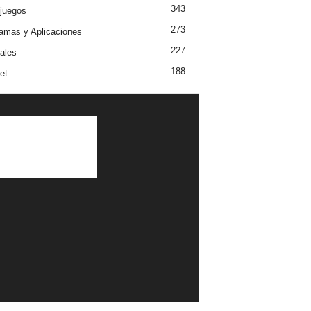
343
juegos
273
amas y Aplicaciones
227
iales
188
et