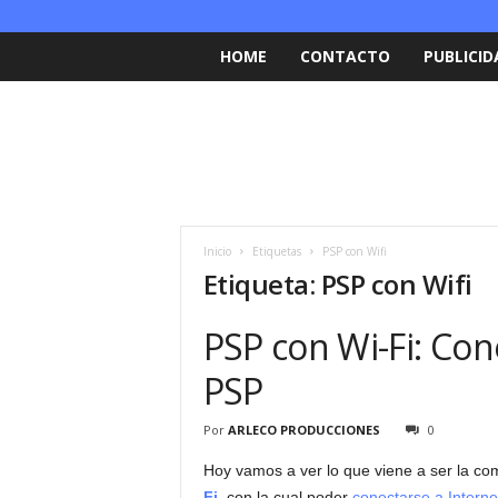
HOME
CONTACTO
PUBLICID
Inicio
Etiquetas
PSP con Wifi
Etiqueta: PSP con Wifi
PSP con Wi-Fi: Con
PSP
Por
ARLECO PRODUCCIONES
0
Hoy vamos a ver lo que viene a ser la com
Fi
, con la cual poder
conectarse a Interne