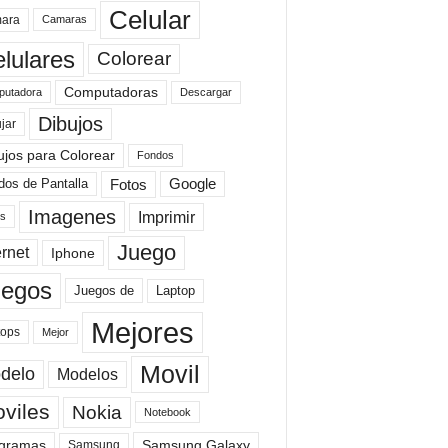
Celular
ara
Camaras
lulares
Colorear
Computadoras
Descargar
utadora
Dibujos
jar
ujos para Colorear
Fondos
Fotos
dos de Pantalla
Google
Imagenes
Imprimir
is
Juego
ernet
Iphone
uegos
Laptop
Juegos de
Mejores
tops
Mejor
Movil
delo
Modelos
viles
Nokia
Notebook
gramas
Samsung Galaxy
Samsung