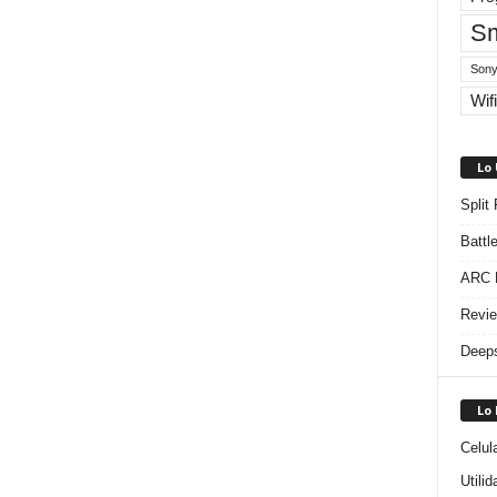
Sm
Sony
Wifi
Lo
Split
Battl
ARC R
Revie
Deeps
Lo
Celul
Utili