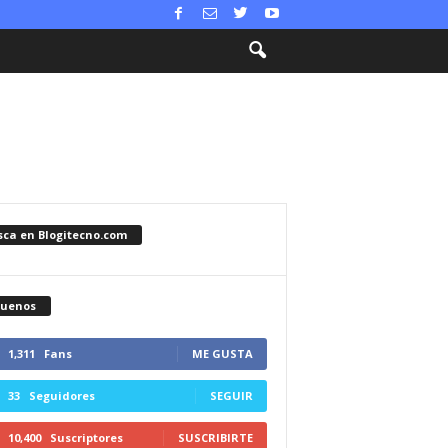
sca en Blogitecno.com
guenos
1,311
Fans
ME GUSTA
33
Seguidores
SEGUIR
10,400
Suscriptores
SUSCRIBIRTE