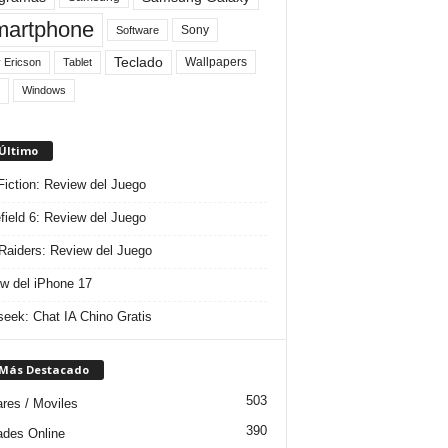
artphone
Sony
Software
Teclado
Wallpapers
 Ericson
Tablet
Windows
 Último
 Fiction: Review del Juego
efield 6: Review del Juego
aiders: Review del Juego
w del iPhone 17
eek: Chat IA Chino Gratis
 Más Destacado
503
ares / Moviles
390
dades Online