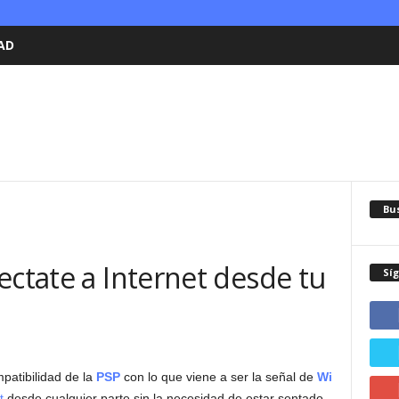
AD
Bu
ectate a Internet desde tu
Sí
patibilidad de la
PSP
con lo que viene a ser la señal de
Wi
t
desde cualquier parte sin la necesidad de estar sentado