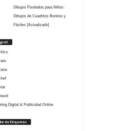
Dibujos Pixelados para Niños:
Dibujos de Cuadritos Bonitos y
Fáciles [Actualizado]
groll
chics
cars
casa
chef
star
ravel
ting Digital & Publicidad Online
be de Etiquetas