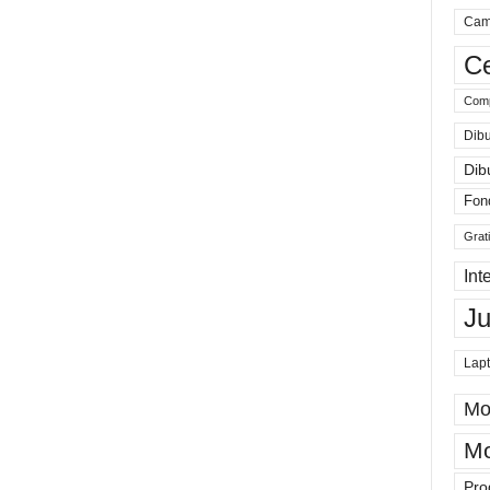
Cam
Ce
Comp
Dibu
Dib
Fon
Grat
Int
J
Lap
Mo
Mo
Pro