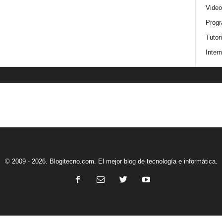
Video
Progr
Tutor
Intern
© 2009 - 2026. Blogitecno.com. El mejor blog de tecnología e informática.