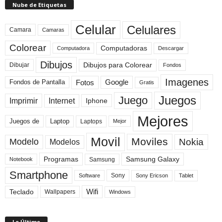
Nube de Etiquetas
Celular
Celulares
Camara
Camaras
Colorear
Computadoras
Descargar
Computadora
Dibujos
Dibujos para Colorear
Dibujar
Fondos
Imagenes
Fotos
Fondos de Pantalla
Google
Gratis
Juegos
Juego
Imprimir
Internet
Iphone
Mejores
Laptop
Juegos de
Laptops
Mejor
Movil
Moviles
Modelo
Nokia
Modelos
Programas
Samsung Galaxy
Samsung
Notebook
Smartphone
Sony
Sony Ericson
Tablet
Software
Teclado
Wifi
Wallpapers
Windows
Lo Último