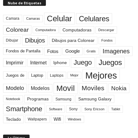
Nube de Etiquetas
Celular
Celulares
Camara
Camaras
Colorear
Computadoras
Descargar
Computadora
Dibujos
Dibujos para Colorear
Dibujar
Fondos
Imagenes
Fotos
Fondos de Pantalla
Google
Gratis
Juegos
Juego
Imprimir
Internet
Iphone
Mejores
Laptop
Juegos de
Laptops
Mejor
Movil
Moviles
Modelo
Nokia
Modelos
Programas
Samsung Galaxy
Samsung
Notebook
Smartphone
Sony
Sony Ericson
Tablet
Software
Teclado
Wifi
Wallpapers
Windows
Lo Último