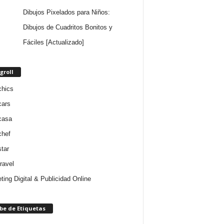
Dibujos Pixelados para Niños:
Dibujos de Cuadritos Bonitos y
Fáciles [Actualizado]
groll
chics
cars
casa
chef
star
ravel
ting Digital & Publicidad Online
be de Etiquetas