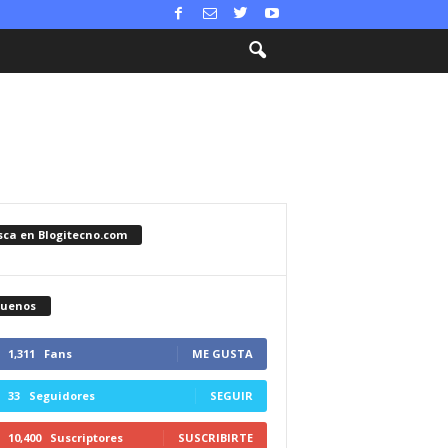
sca en Blogitecno.com
guenos
1,311
Fans
ME GUSTA
33
Seguidores
SEGUIR
10,400
Suscriptores
SUSCRIBIRTE