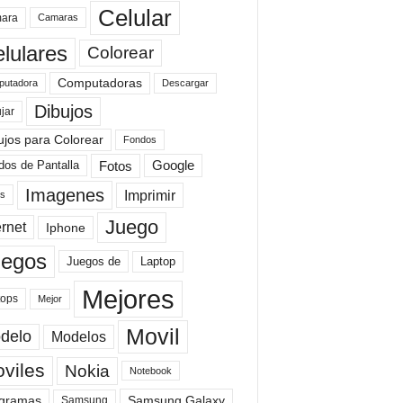
Celular
ara
Camaras
lulares
Colorear
Computadoras
Descargar
utadora
Dibujos
jar
ujos para Colorear
Fondos
Fotos
dos de Pantalla
Google
Imagenes
Imprimir
is
Juego
ernet
Iphone
uegos
Laptop
Juegos de
Mejores
tops
Mejor
Movil
delo
Modelos
viles
Nokia
Notebook
gramas
Samsung Galaxy
Samsung