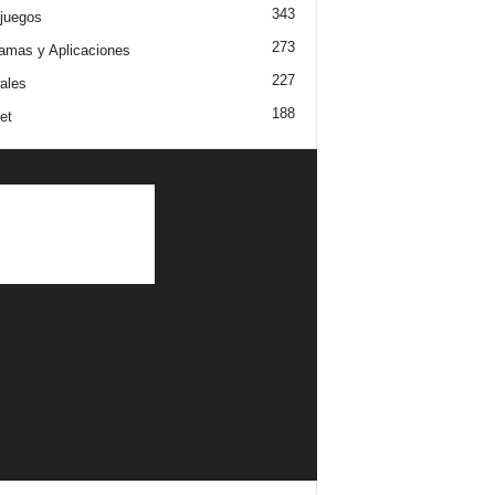
343
juegos
273
amas y Aplicaciones
227
iales
188
et