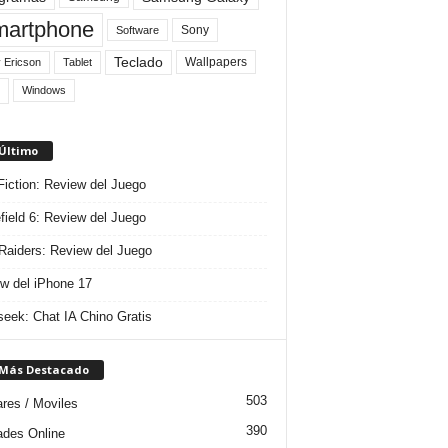
artphone
Sony
Software
Teclado
Wallpapers
 Ericson
Tablet
Windows
 Último
 Fiction: Review del Juego
efield 6: Review del Juego
aiders: Review del Juego
w del iPhone 17
eek: Chat IA Chino Gratis
 Más Destacado
503
ares / Moviles
390
dades Online