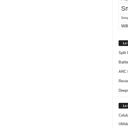
Sm
Sony
Wifi
Lo
Split
Battl
ARC R
Revie
Deeps
Lo
Celul
Utili