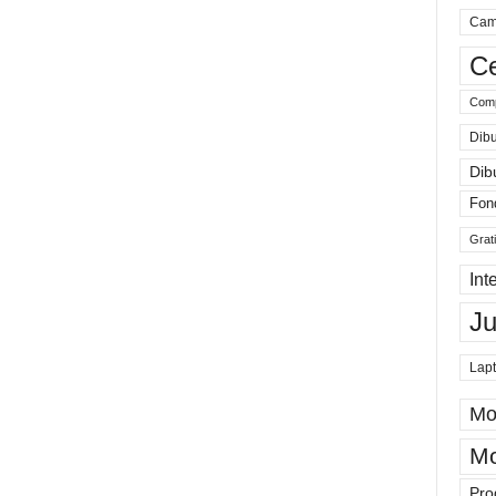
Cam
Ce
Comp
Dibu
Dib
Fon
Grat
Int
J
Lap
Mo
Mo
Pro