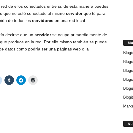
red de ellos conectados entre sí, de esta manera puedes
ro que no esté conectado al mismo
servidor
que tú para
xión de todos los
servidores
en una red local.
ría decirse que un
servidor
se ocupa primordialmente de
que produce en la red. Por ello mismo también se puede
Blo
e de datos como podría ser una páginas web o la
Blogi
Blogi
Blogi
Blogi
Blogi
Blogit
Marke
Nu