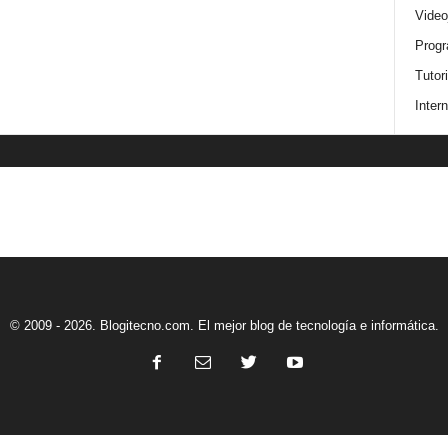
Video
Progr
Tutor
Intern
© 2009 - 2026. Blogitecno.com. El mejor blog de tecnología e informática.