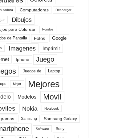
Computadoras
Descargar
utadora
Dibujos
jar
ujos para Colorear
Fondos
Fotos
dos de Pantalla
Google
Imagenes
Imprimir
is
Juego
ernet
Iphone
uegos
Laptop
Juegos de
Mejores
tops
Mejor
Movil
delo
Modelos
viles
Nokia
Notebook
gramas
Samsung Galaxy
Samsung
artphone
Sony
Software