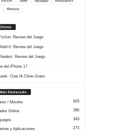
Teclado
Wallpapers
 Ericson
Tablet
Windows
 Último
 Fiction: Review del Juego
efield 6: Review del Juego
aiders: Review del Juego
w del iPhone 17
eek: Chat IA Chino Gratis
 Más Destacado
503
ares / Moviles
390
dades Online
343
juegos
273
amas y Aplicaciones