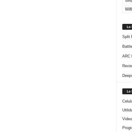
Sony
Wifi
Lo
Split
Battl
ARC R
Revie
Deeps
Lo
Celul
Utili
Video
Progr