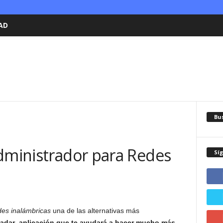
AD
Bu
Administrador para Redes
Sí
des inalámbricas
una de las alternativas más
adar
,
aplicación que te ayudará a hacer mucho más