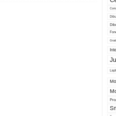
Comp
Dibu
Dib
Fon
Grat
Int
J
Lap
Mo
Mo
Pro
Sm