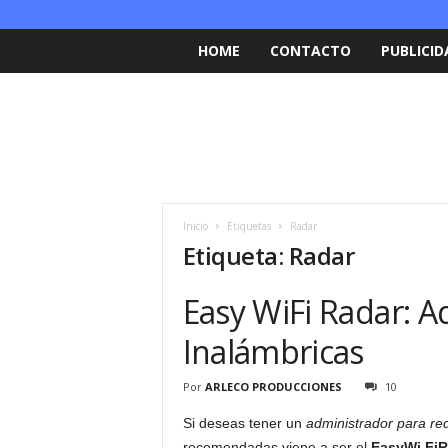
HOME
CONTACTO
PUBLICID
Inicio
Etiquetas
Radar
Etiqueta: Radar
Easy WiFi Radar: 
Inalámbricas
Por
ARLECO PRODUCCIONES
10
Si deseas tener un
administrador para re
recomendadas viene a ser el
Easy
Wi Fi
R