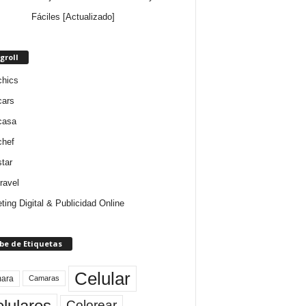
Fáciles [Actualizado]
groll
chics
cars
casa
chef
star
ravel
ting Digital & Publicidad Online
be de Etiquetas
Celular
ara
Camaras
lulares
Colorear