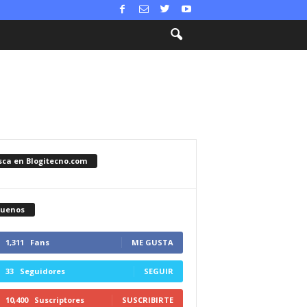
sca en Blogitecno.com
guenos
1,311
Fans
ME GUSTA
33
Seguidores
SEGUIR
10,400
Suscriptores
SUSCRIBIRTE