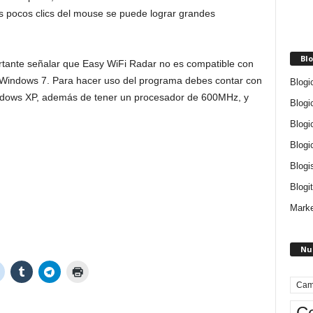
os pocos clics del mouse se puede lograr grandes
Blo
rtante señalar que Easy WiFi Radar no es compatible con
i Windows 7. Para hacer uso del programa debes contar con
Blogi
ndows XP, además de tener un procesador de 600MHz, y
Blogi
Blogi
Blogi
Blogi
Blogit
Marke
Nu
Cam
Ce