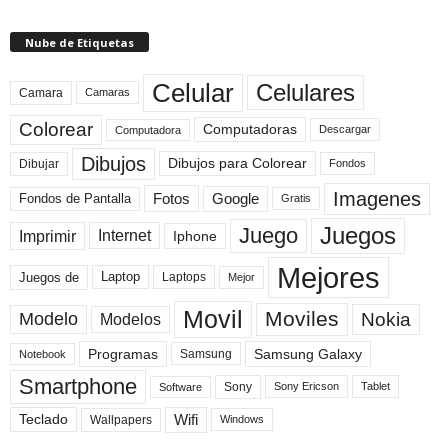
Nube de Etiquetas
Celular
Celulares
Camara
Camaras
Colorear
Computadoras
Descargar
Computadora
Dibujos
Dibujos para Colorear
Dibujar
Fondos
Imagenes
Fotos
Fondos de Pantalla
Google
Gratis
Juegos
Juego
Imprimir
Internet
Iphone
Mejores
Laptop
Juegos de
Laptops
Mejor
Movil
Moviles
Modelo
Nokia
Modelos
Programas
Samsung Galaxy
Samsung
Notebook
Smartphone
Sony
Sony Ericson
Tablet
Software
Teclado
Wifi
Wallpapers
Windows