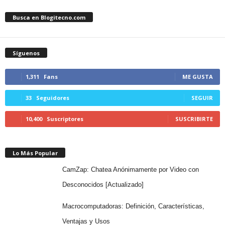
Busca en Blogitecno.com
Síguenos
1,311
Fans
ME GUSTA
33
Seguidores
SEGUIR
10,400
Suscriptores
SUSCRIBIRTE
Lo Más Popular
CamZap: Chatea Anónimamente por Video con
Desconocidos [Actualizado]
Macrocomputadoras: Definición, Características,
Ventajas y Usos