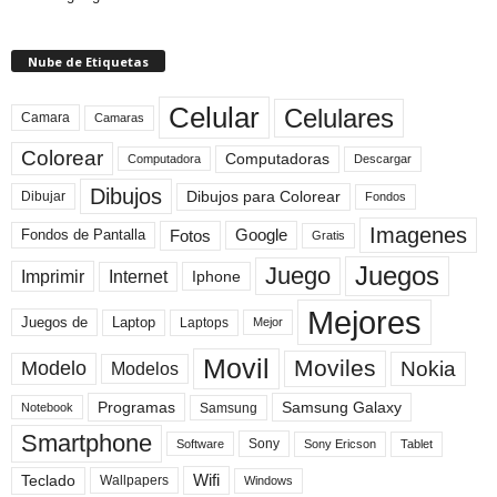
Nube de Etiquetas
Celular
Celulares
Camara
Camaras
Colorear
Computadoras
Descargar
Computadora
Dibujos
Dibujos para Colorear
Dibujar
Fondos
Imagenes
Fotos
Fondos de Pantalla
Google
Gratis
Juegos
Juego
Imprimir
Internet
Iphone
Mejores
Laptop
Juegos de
Laptops
Mejor
Movil
Moviles
Modelo
Nokia
Modelos
Programas
Samsung Galaxy
Samsung
Notebook
Smartphone
Sony
Sony Ericson
Tablet
Software
Teclado
Wifi
Wallpapers
Windows