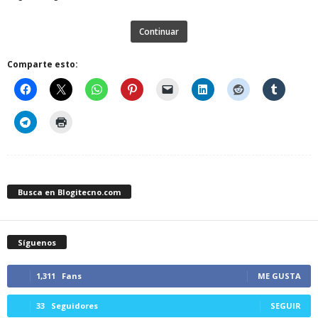
Continuar
Comparte esto:
Busca en Blogitecno.com
Síguenos
1,311
Fans
ME GUSTA
33
Seguidores
SEGUIR