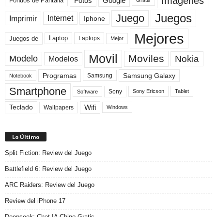
Imagenes
Fotos
Fondos de Pantalla
Google
Gratis
Juegos
Juego
Imprimir
Internet
Iphone
Mejores
Laptop
Juegos de
Laptops
Mejor
Movil
Moviles
Modelo
Nokia
Modelos
Programas
Samsung Galaxy
Samsung
Notebook
Smartphone
Sony
Sony Ericson
Tablet
Software
Teclado
Wifi
Wallpapers
Windows
Lo Último
Split Fiction: Review del Juego
Battlefield 6: Review del Juego
ARC Raiders: Review del Juego
Review del iPhone 17
Deepseek: Chat IA Chino Gratis