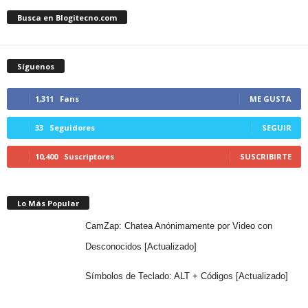
Busca en Blogitecno.com
Síguenos
1,311
Fans
ME GUSTA
33
Seguidores
SEGUIR
10,400
Suscriptores
SUSCRIBIRTE
Lo Más Popular
CamZap: Chatea Anónimamente por Video con
Desconocidos [Actualizado]
Símbolos de Teclado: ALT + Códigos [Actualizado]