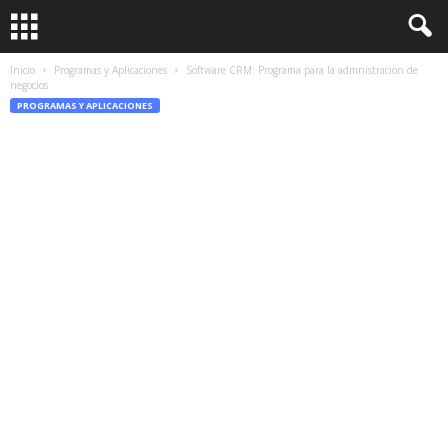
Inicio
Programas y Aplicaciones
Software CRM: Programa para la admnistracion de
negocios
PROGRAMAS Y APLICACIONES