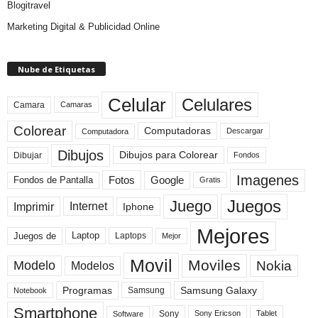
Blogitravel
Marketing Digital & Publicidad Online
Nube de Etiquetas
Celular
Celulares
Camara
Camaras
Colorear
Computadoras
Descargar
Computadora
Dibujos
Dibujos para Colorear
Dibujar
Fondos
Imagenes
Fotos
Fondos de Pantalla
Google
Gratis
Juegos
Juego
Imprimir
Internet
Iphone
Mejores
Laptop
Juegos de
Laptops
Mejor
Movil
Moviles
Modelo
Nokia
Modelos
Programas
Samsung Galaxy
Samsung
Notebook
Smartphone
Sony
Sony Ericson
Tablet
Software