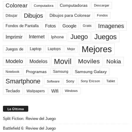
Colorear
Computadoras
Descargar
Computadora
Dibujos
Dibujos para Colorear
Dibujar
Fondos
Imagenes
Fotos
Fondos de Pantalla
Google
Gratis
Juegos
Juego
Imprimir
Internet
Iphone
Mejores
Laptop
Juegos de
Laptops
Mejor
Movil
Moviles
Modelo
Nokia
Modelos
Programas
Samsung Galaxy
Samsung
Notebook
Smartphone
Sony
Sony Ericson
Tablet
Software
Teclado
Wifi
Wallpapers
Windows
Lo Último
Split Fiction: Review del Juego
Battlefield 6: Review del Juego