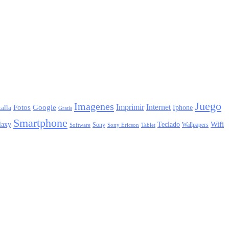
Juego
Imagenes
Imprimir
Internet
Fotos
Google
Iphone
alla
Gratis
Smartphone
laxy
Wifi
Teclado
Sony
Wallpapers
Sony Ericson
Tablet
Software