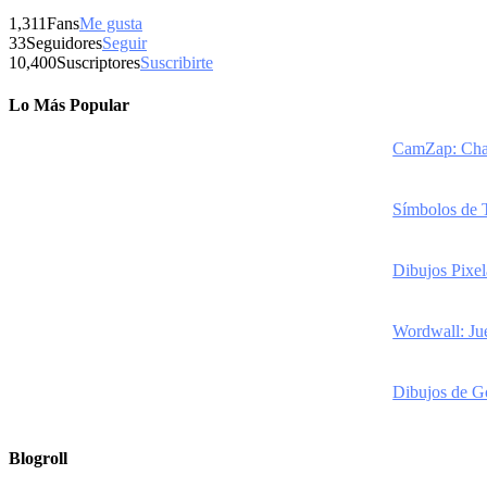
1,311
Fans
Me gusta
33
Seguidores
Seguir
10,400
Suscriptores
Suscribirte
Lo Más Popular
CamZap: Chat
Símbolos de 
Dibujos Pixel
Wordwall: Jue
Dibujos de Go
Blogroll