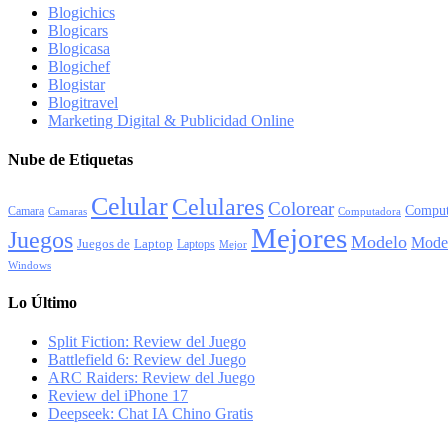
Blogichics
Blogicars
Blogicasa
Blogichef
Blogistar
Blogitravel
Marketing Digital & Publicidad Online
Nube de Etiquetas
Celular
Celulares
Colorear
Comput
Camara
Camaras
Computadora
Mejores
Juegos
Modelo
Mode
Juegos de
Laptop
Laptops
Mejor
Windows
Lo Último
Split Fiction: Review del Juego
Battlefield 6: Review del Juego
ARC Raiders: Review del Juego
Review del iPhone 17
Deepseek: Chat IA Chino Gratis