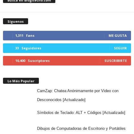
Busca en Blogitecno.com
Síguenos
1,311
Fans
ME GUSTA
33
Seguidores
SEGUIR
10,400
Suscriptores
SUSCRIBIRTE
Lo Más Popular
CamZap: Chatea Anónimamente por Video con
Desconocidos [Actualizado]
Símbolos de Teclado: ALT + Códigos [Actualizado]
Dibujos de Computadoras de Escritorio y Portátiles