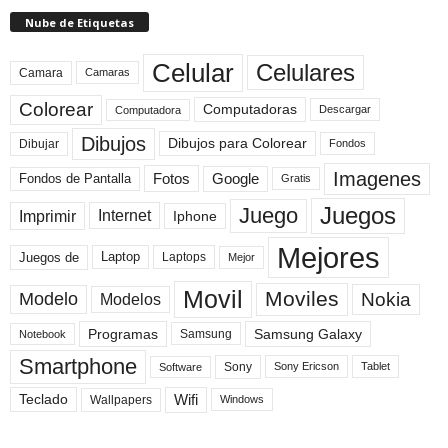
Nube de Etiquetas
Celular
Celulares
Camara
Camaras
Colorear
Computadoras
Descargar
Computadora
Dibujos
Dibujos para Colorear
Dibujar
Fondos
Imagenes
Fotos
Fondos de Pantalla
Google
Gratis
Juegos
Juego
Imprimir
Internet
Iphone
Mejores
Laptop
Juegos de
Laptops
Mejor
Movil
Moviles
Modelo
Nokia
Modelos
Programas
Samsung Galaxy
Samsung
Notebook
Smartphone
Sony
Sony Ericson
Tablet
Software
Teclado
Wifi
Wallpapers
Windows