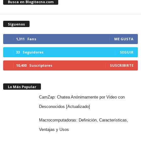
Busca en Blogitecno.com
Síguenos
1,311
Fans
ME GUSTA
33
Seguidores
SEGUIR
10,400
Suscriptores
SUSCRIBIRTE
Lo Más Popular
CamZap: Chatea Anónimamente por Video con
Desconocidos [Actualizado]
Macrocomputadoras: Definición, Características,
Ventajas y Usos