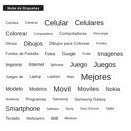
Nube de Etiquetas
Celular
Celulares
Camara
Camaras
Colorear
Computadoras
Descargar
Computadora
Dibujos
Dibujos para Colorear
Dibujar
Fondos
Imagenes
Fotos
Fondos de Pantalla
Google
Gratis
Juegos
Juego
Imprimir
Internet
Iphone
Mejores
Laptop
Juegos de
Laptops
Mejor
Movil
Moviles
Modelo
Nokia
Modelos
Programas
Samsung Galaxy
Samsung
Notebook
Smartphone
Sony
Sony Ericson
Tablet
Software
Teclado
Wifi
Wallpapers
Windows