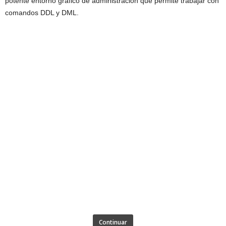
potente entorno gráfico de administración que permite trabajar con
comandos DDL y DML.
Continuar