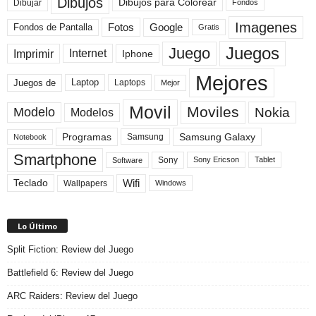
Dibujos
Dibujos para Colorear
Dibujar
Fondos
Imagenes
Fotos
Fondos de Pantalla
Google
Gratis
Juegos
Juego
Imprimir
Internet
Iphone
Mejores
Laptop
Juegos de
Laptops
Mejor
Movil
Moviles
Modelo
Nokia
Modelos
Programas
Samsung Galaxy
Samsung
Notebook
Smartphone
Sony
Sony Ericson
Tablet
Software
Teclado
Wifi
Wallpapers
Windows
Lo Último
Split Fiction: Review del Juego
Battlefield 6: Review del Juego
ARC Raiders: Review del Juego