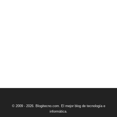
© 2009 - 2026. Blogitecno.com. El mejor blog de tecnología e
informática.