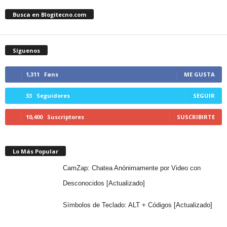
Busca en Blogitecno.com
Síguenos
1,311
Fans
ME GUSTA
33
Seguidores
SEGUIR
10,400
Suscriptores
SUSCRIBIRTE
Lo Más Popular
CamZap: Chatea Anónimamente por Video con
Desconocidos [Actualizado]
Símbolos de Teclado: ALT + Códigos [Actualizado]