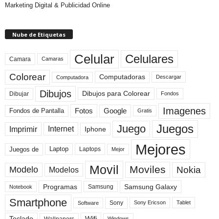
Marketing Digital & Publicidad Online
Nube de Etiquetas
Celular
Celulares
Camara
Camaras
Colorear
Computadoras
Descargar
Computadora
Dibujos
Dibujos para Colorear
Dibujar
Fondos
Imagenes
Fotos
Fondos de Pantalla
Google
Gratis
Juegos
Juego
Imprimir
Internet
Iphone
Mejores
Laptop
Juegos de
Laptops
Mejor
Movil
Moviles
Modelo
Nokia
Modelos
Programas
Samsung Galaxy
Samsung
Notebook
Smartphone
Sony
Sony Ericson
Tablet
Software
Teclado
Wifi
Wallpapers
Windows