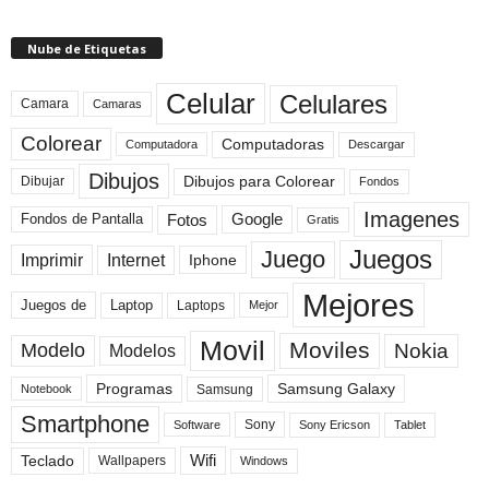
Nube de Etiquetas
Celular
Celulares
Camara
Camaras
Colorear
Computadoras
Descargar
Computadora
Dibujos
Dibujos para Colorear
Dibujar
Fondos
Imagenes
Fotos
Fondos de Pantalla
Google
Gratis
Juegos
Juego
Imprimir
Internet
Iphone
Mejores
Laptop
Juegos de
Laptops
Mejor
Movil
Moviles
Modelo
Nokia
Modelos
Programas
Samsung Galaxy
Samsung
Notebook
Smartphone
Sony
Sony Ericson
Tablet
Software
Teclado
Wifi
Wallpapers
Windows