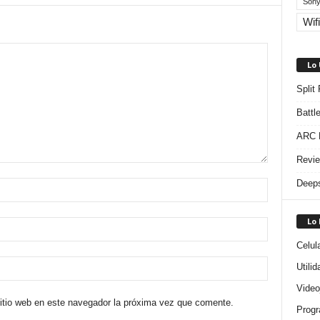
Sony
Wifi
Lo
Split
Battl
ARC R
Revie
Deeps
Lo
Celul
Utili
Video
sitio web en este navegador la próxima vez que comente.
Progr