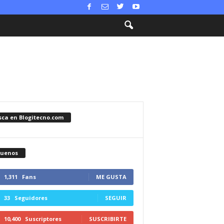
sca en Blogitecno.com
guenos
1,311
Fans
ME GUSTA
33
Seguidores
SEGUIR
10,400
Suscriptores
SUSCRIBIRTE