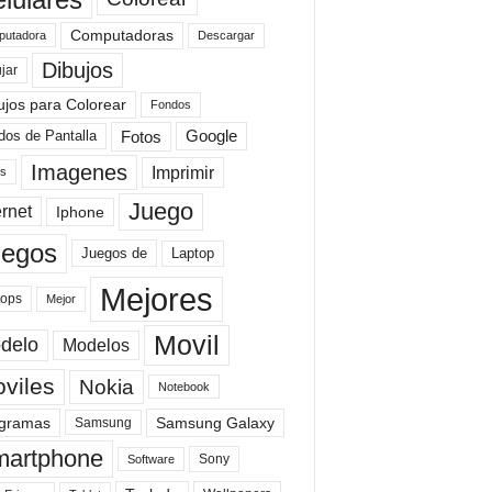
Computadoras
Descargar
utadora
Dibujos
jar
ujos para Colorear
Fondos
Fotos
dos de Pantalla
Google
Imagenes
Imprimir
is
Juego
ernet
Iphone
uegos
Laptop
Juegos de
Mejores
tops
Mejor
Movil
delo
Modelos
viles
Nokia
Notebook
gramas
Samsung Galaxy
Samsung
artphone
Sony
Software