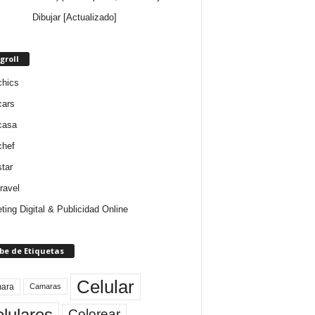
Dibujar [Actualizado]
groll
chics
cars
casa
chef
star
ravel
ting Digital & Publicidad Online
be de Etiquetas
Celular
ara
Camaras
lulares
Colorear