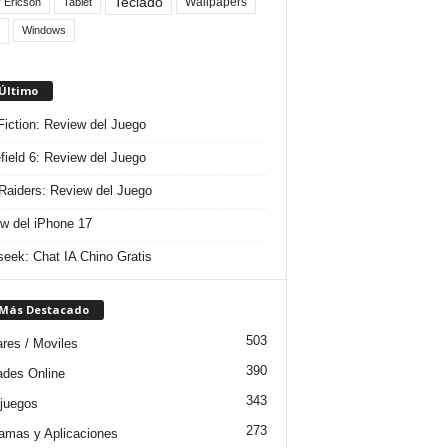
Teclado
Wallpapers
 Ericson
Tablet
Windows
 Último
 Fiction: Review del Juego
efield 6: Review del Juego
aiders: Review del Juego
w del iPhone 17
eek: Chat IA Chino Gratis
 Más Destacado
503
ares / Moviles
390
dades Online
343
juegos
273
amas y Aplicaciones