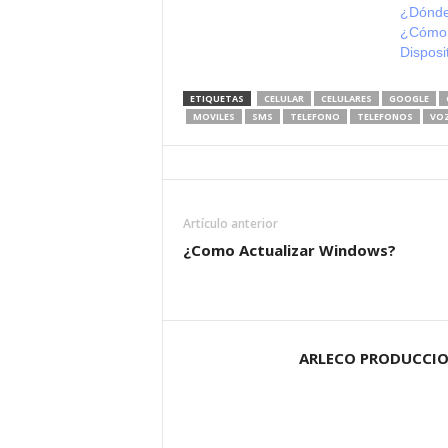
¿Dónde
¿Cómo 
Disposi
ETIQUETAS
CELULAR
CELULARES
GOOGLE
MOVILES
SMS
TELEFONO
TELEFONOS
VO
Artículo anterior
¿Como Actualizar Windows?
ARLECO PRODUCCI