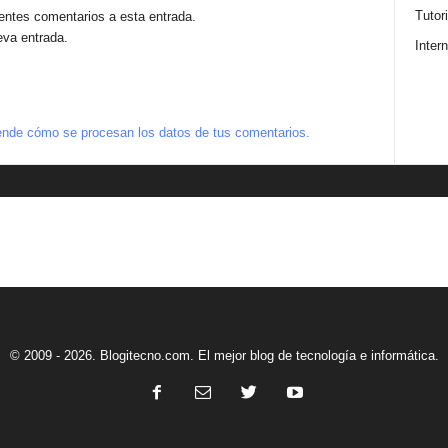
Tutor
ientes comentarios a esta entrada.
eva entrada.
Intern
nde cómo se procesan los datos de tus comentarios.
© 2009 - 2026. Blogitecno.com. El mejor blog de tecnología e informática.