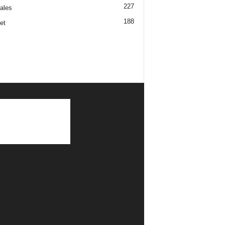
227
iales
188
et