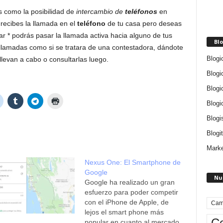
s como la posibilidad de
intercambio de
teléfonos
en
recibes la llamada en el
teléfono
de tu casa pero deseas
nar * podrás pasar la llamada activa hacia alguno de tus
Blo
llamadas como si se tratara de una contestadora, dándote
Blogi
llevan a cabo o consultarlas luego.
Blogi
Blogi
Blogi
Blogi
Blogit
Marke
Nexus One: El Smartphone de
Google
Nu
Google ha realizado un gran
esfuerzo para poder competir
con el iPhone de Apple, de
Cam
lejos el smart phone más
Ce
popular en cuanto al mercado