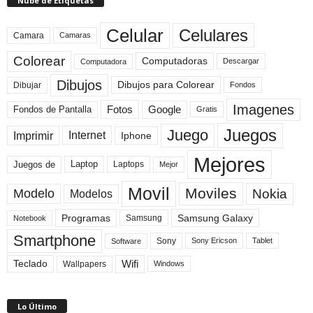
Nube de Etiquetas
Celular
Celulares
Camara
Camaras
Colorear
Computadoras
Descargar
Computadora
Dibujos
Dibujos para Colorear
Dibujar
Fondos
Imagenes
Fotos
Fondos de Pantalla
Google
Gratis
Juegos
Juego
Imprimir
Internet
Iphone
Mejores
Laptop
Juegos de
Laptops
Mejor
Movil
Moviles
Modelo
Nokia
Modelos
Programas
Samsung Galaxy
Samsung
Notebook
Smartphone
Sony
Sony Ericson
Tablet
Software
Teclado
Wifi
Wallpapers
Windows
Lo Último