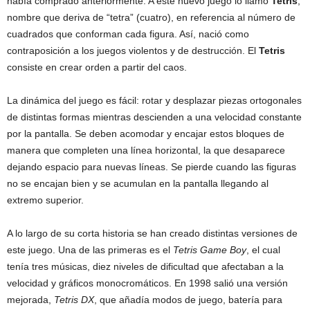
había comprado anteriormente. A este nuevo juego lo llamo
Tetris
,
nombre que deriva de “tetra” (cuatro), en referencia al número de
cuadrados que conforman cada figura. Así, nació como
contraposición a los juegos violentos y de destrucción. El
Tetris
consiste en crear orden a partir del caos.
La dinámica del juego es fácil: rotar y desplazar piezas ortogonales
de distintas formas mientras descienden a una velocidad constante
por la pantalla. Se deben acomodar y encajar estos bloques de
manera que completen una línea horizontal, la que desaparece
dejando espacio para nuevas líneas. Se pierde cuando las figuras
no se encajan bien y se acumulan en la pantalla llegando al
extremo superior.
A lo largo de su corta historia se han creado distintas versiones de
este juego. Una de las primeras es el
Tetris Game Boy
, el cual
tenía tres músicas, diez niveles de dificultad que afectaban a la
velocidad y gráficos monocromáticos. En 1998 salió una versión
mejorada,
Tetris DX
, que añadía modos de juego, batería para