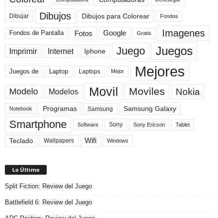
Dibujos
Dibujos para Colorear
Dibujar
Fondos
Imagenes
Fotos
Fondos de Pantalla
Google
Gratis
Juegos
Juego
Imprimir
Internet
Iphone
Mejores
Laptop
Juegos de
Laptops
Mejor
Movil
Moviles
Modelo
Nokia
Modelos
Programas
Samsung Galaxy
Samsung
Notebook
Smartphone
Sony
Sony Ericson
Tablet
Software
Teclado
Wifi
Wallpapers
Windows
Lo Último
Split Fiction: Review del Juego
Battlefield 6: Review del Juego