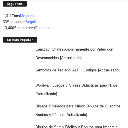
Síguenos
1,311
Fans
Me gusta
33
Seguidores
Seguir
10,400
Suscriptores
Suscribirte
Lo Más Popular
CamZap: Chatea Anónimamente por Video con
Desconocidos [Actualizado]
Símbolos de Teclado: ALT + Códigos [Actualizado]
Wordwall: Juegos y Clases Didácticas para Niños
[Actualizado]
Dibujos Pixelados para Niños: Dibujos de Cuadritos
Bonitos y Fáciles [Actualizado]
Dibujos de Stitch Fáciles y Bonitos para Imprimir,