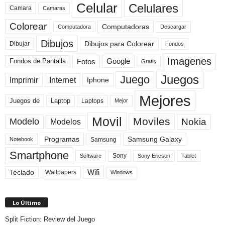
Celular
Celulares
Camara
Camaras
Colorear
Computadoras
Descargar
Computadora
Dibujos
Dibujos para Colorear
Dibujar
Fondos
Imagenes
Fotos
Fondos de Pantalla
Google
Gratis
Juegos
Juego
Imprimir
Internet
Iphone
Mejores
Laptop
Juegos de
Laptops
Mejor
Movil
Moviles
Modelo
Nokia
Modelos
Programas
Samsung Galaxy
Samsung
Notebook
Smartphone
Sony
Sony Ericson
Tablet
Software
Teclado
Wifi
Wallpapers
Windows
Lo Último
Split Fiction: Review del Juego