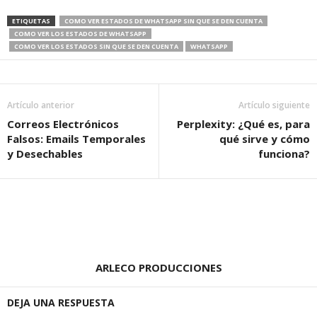
ETIQUETAS
COMO VER ESTADOS DE WHATSAPP SIN QUE SE DEN CUENTA
COMO VER LOS ESTADOS DE WHATSAPP
COMO VER LOS ESTADOS SIN QUE SE DEN CUENTA
WHATSAPP
Artículo anterior
Artículo siguiente
Correos Electrónicos
Perplexity: ¿Qué es, para
Falsos: Emails Temporales
qué sirve y cómo
y Desechables
funciona?
ARLECO PRODUCCIONES
DEJA UNA RESPUESTA