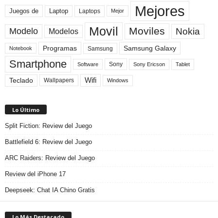
Mejores
Laptop
Juegos de
Laptops
Mejor
Movil
Moviles
Modelo
Nokia
Modelos
Programas
Samsung Galaxy
Samsung
Notebook
Smartphone
Sony
Sony Ericson
Tablet
Software
Teclado
Wifi
Wallpapers
Windows
Lo Último
Split Fiction: Review del Juego
Battlefield 6: Review del Juego
ARC Raiders: Review del Juego
Review del iPhone 17
Deepseek: Chat IA Chino Gratis
Lo Más Destacado