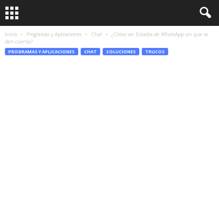
Inicio
Programas y Aplicaciones
Chat
¿Cómo ver Estados de WhatsApp sin que se
den cuenta?
PROGRAMAS Y APLICACIONES
CHAT
SOLUCIONES
TRUCOS