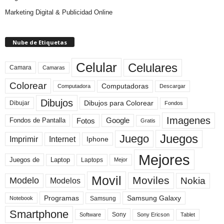
Marketing Digital & Publicidad Online
Nube de Etiquetas
Celular
Celulares
Camara
Camaras
Colorear
Computadoras
Descargar
Computadora
Dibujos
Dibujos para Colorear
Dibujar
Fondos
Imagenes
Fotos
Fondos de Pantalla
Google
Gratis
Juegos
Juego
Imprimir
Internet
Iphone
Mejores
Laptop
Juegos de
Laptops
Mejor
Movil
Moviles
Modelo
Nokia
Modelos
Programas
Samsung Galaxy
Samsung
Notebook
Smartphone
Sony
Sony Ericson
Tablet
Software