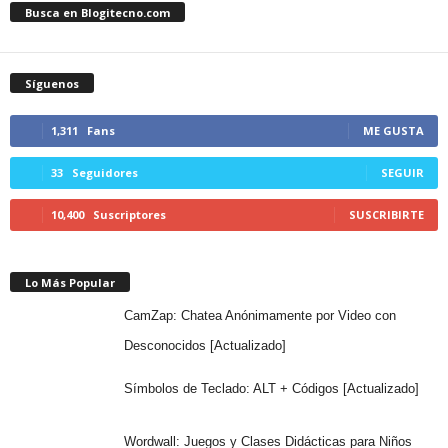
Busca en Blogitecno.com
Síguenos
1,311
Fans
ME GUSTA
33
Seguidores
SEGUIR
10,400
Suscriptores
SUSCRIBIRTE
Lo Más Popular
CamZap: Chatea Anónimamente por Video con
Desconocidos [Actualizado]
Símbolos de Teclado: ALT + Códigos [Actualizado]
Wordwall: Juegos y Clases Didácticas para Niños