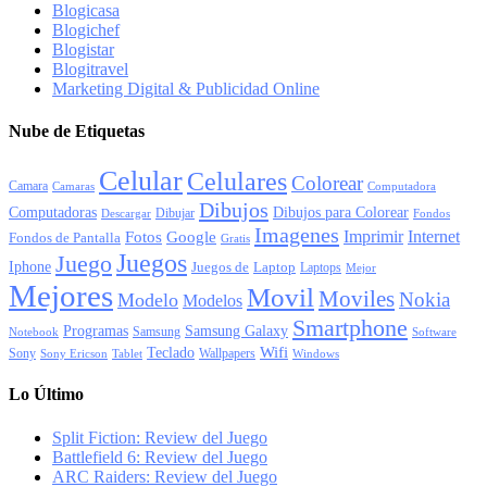
Blogicasa
Blogichef
Blogistar
Blogitravel
Marketing Digital & Publicidad Online
Nube de Etiquetas
Celular
Celulares
Colorear
Camara
Camaras
Computadora
Dibujos
Computadoras
Dibujos para Colorear
Dibujar
Descargar
Fondos
Imagenes
Imprimir
Internet
Fotos
Google
Fondos de Pantalla
Gratis
Juegos
Juego
Iphone
Juegos de
Laptop
Laptops
Mejor
Mejores
Movil
Moviles
Nokia
Modelo
Modelos
Smartphone
Programas
Samsung Galaxy
Samsung
Notebook
Software
Wifi
Teclado
Sony
Wallpapers
Sony Ericson
Tablet
Windows
Lo Último
Split Fiction: Review del Juego
Battlefield 6: Review del Juego
ARC Raiders: Review del Juego