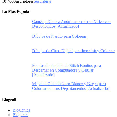
10,400
Suscriptores
Suscribirte
Lo Más Popular
CamZap: Chatea Anónimamente por Video con
Desconocidos [Actualizado]
Dibujos de Naruto para Colorear
Dibujos de Circo Digital para Imprimir y Colorear
Fondos de Pantalla de Stitch Bonitos para
Descargar en Computadora y Celular
[Actualizado]
Mapa de Guatemala en Blanco y Negro para
Colorear con sus Departamentos [Actualizado]
Blogroll
Blogichics
Blogicars