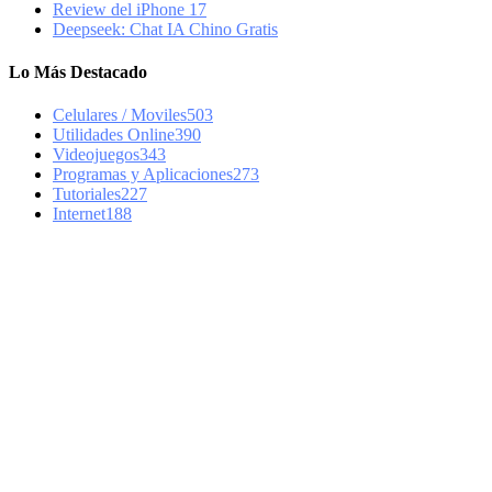
Review del iPhone 17
Deepseek: Chat IA Chino Gratis
Lo Más Destacado
Celulares / Moviles
503
Utilidades Online
390
Videojuegos
343
Programas y Aplicaciones
273
Tutoriales
227
Internet
188