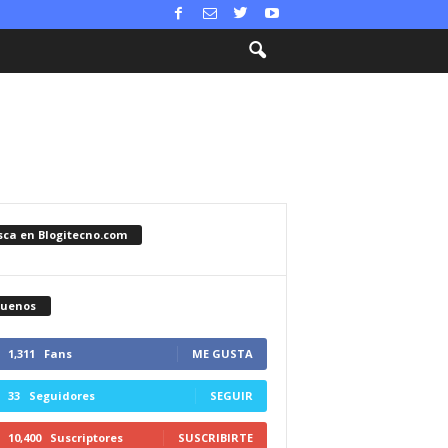
sca en Blogitecno.com
guenos
1,311
Fans
ME GUSTA
33
Seguidores
SEGUIR
10,400
Suscriptores
SUSCRIBIRTE