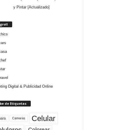
y Pintar [Actualizado]
groll
chics
cars
casa
chef
star
ravel
ting Digital & Publicidad Online
be de Etiquetas
Celular
ara
Camaras
lulares
Colorear