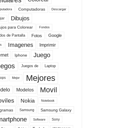
Computadoras
Descargar
utadora
Dibujos
jar
ujos para Colorear
Fondos
Fotos
dos de Pantalla
Google
Imagenes
Imprimir
is
Juego
ernet
Iphone
uegos
Laptop
Juegos de
Mejores
tops
Mejor
Movil
delo
Modelos
viles
Nokia
Notebook
gramas
Samsung Galaxy
Samsung
artphone
Sony
Software