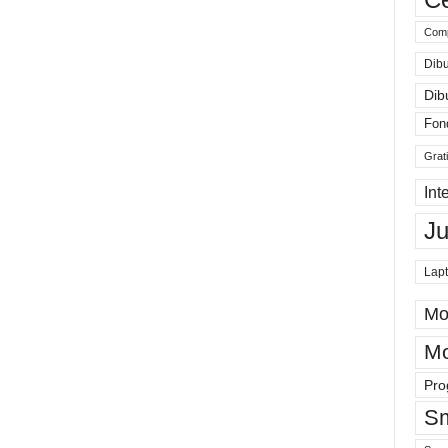
Comp
Dibu
Dib
Fon
Grat
Int
J
Lap
Mo
Mo
Pro
Sm