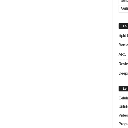
Sony
Wifi
Lo
Split
Battl
ARC R
Revie
Deeps
Lo
Celul
Utili
Video
Progr