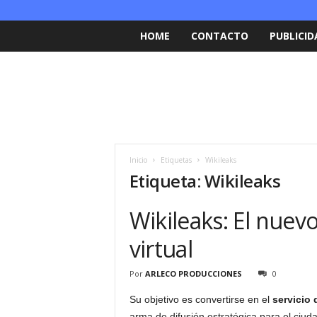
HOME
CONTACTO
PUBLICID
Inicio
Etiquetas
Wikileaks
Etiqueta: Wikileaks
Wikileaks: El nuevo
virtual
Por
ARLECO PRODUCCIONES
0
Su objetivo es convertirse en el
servicio 
arma de difusión estratégica para el ciu