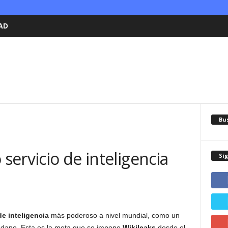
AD
Bu
 servicio de inteligencia
Sí
de inteligencia
más poderoso a nivel mundial, como un
dadano. Esta es la meta que se impone
Wikileaks
desde el