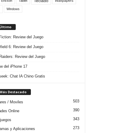
Teclado
Wallpapers
 Ericson
Tablet
Windows
 Último
 Fiction: Review del Juego
efield 6: Review del Juego
aiders: Review del Juego
w del iPhone 17
eek: Chat IA Chino Gratis
 Más Destacado
503
ares / Moviles
390
dades Online
343
juegos
273
amas y Aplicaciones