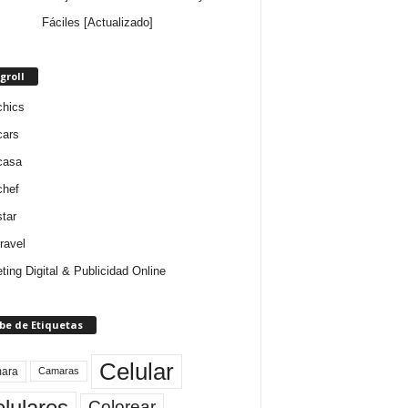
Fáciles [Actualizado]
groll
chics
cars
casa
chef
star
ravel
ting Digital & Publicidad Online
be de Etiquetas
Celular
ara
Camaras
lulares
Colorear