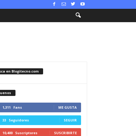
sca en Blogitecno.com
guenos
1,311
Fans
ME GUSTA
33
Seguidores
SEGUIR
10,400
Suscriptores
SUSCRIBIRTE