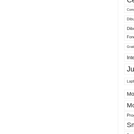
Comp
Dibu
Dib
Fon
Grat
Int
J
Lap
Mo
Mo
Pro
Sm