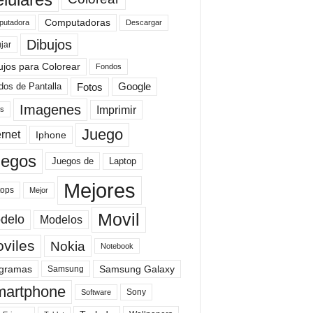
Computadoras
Descargar
utadora
Dibujos
jar
ujos para Colorear
Fondos
Fotos
dos de Pantalla
Google
Imagenes
Imprimir
is
Juego
ernet
Iphone
uegos
Laptop
Juegos de
Mejores
tops
Mejor
Movil
delo
Modelos
viles
Nokia
Notebook
gramas
Samsung Galaxy
Samsung
artphone
Sony
Software