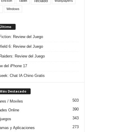
Teclado
Wallpapers
 Ericson
Tablet
Windows
 Último
 Fiction: Review del Juego
efield 6: Review del Juego
aiders: Review del Juego
w del iPhone 17
eek: Chat IA Chino Gratis
 Más Destacado
503
ares / Moviles
390
dades Online
343
juegos
273
amas y Aplicaciones