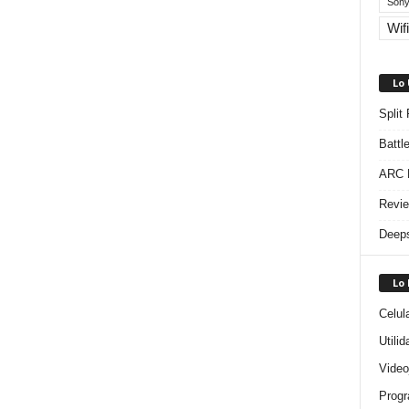
Sony
Wifi
Lo
Split
Battl
ARC R
Revie
Deeps
Lo
Celul
Utili
Video
Progr