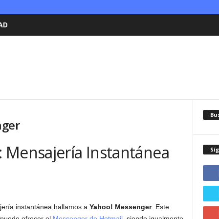
AD
Bu
nger
 Mensajería Instantánea
Sí
jería instantánea hallamos a
Yahoo! Messenger
. Este
 puede ofrecer el
Messenger de Hotmail
, siendo igualmente