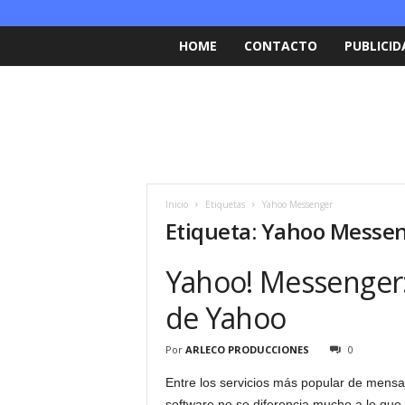
HOME
CONTACTO
PUBLICID
Inicio
Etiquetas
Yahoo Messenger
Etiqueta: Yahoo Messe
Yahoo! Messenger:
de Yahoo
Por
ARLECO PRODUCCIONES
0
Entre los servicios más popular de mensa
software no se diferencia mucho a lo que