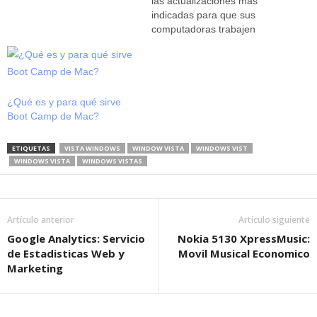
las actualizaciones más
indicadas para que sus
computadoras trabajen
eficaz y rápidamente libres
de virus y amenazas. Así
también, hay interés de
brindarle una gran e
interesante apariencia. Para
¿Qué es y para qué sirve
dar solución a ello en
Boot Camp de Mac?
Internet se encuentran una
infinidad de alternativas para
ETIQUETAS
VISTA WINDOWS
WINDOW VISTA
WINDOWS VIST
que…
WINDOWS VISTA
WINDOWS VISTAS
Artículo anterior
Artículo siguiente
Google Analytics: Servicio
Nokia 5130 XpressMusic:
de Estadisticas Web y
Movil Musical Economico
Marketing