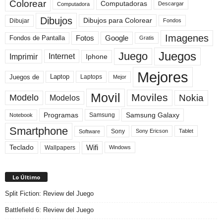
Colorear
Computadoras
Descargar
Computadora
Dibujos
Dibujos para Colorear
Dibujar
Fondos
Imagenes
Fotos
Fondos de Pantalla
Google
Gratis
Juegos
Juego
Imprimir
Internet
Iphone
Mejores
Laptop
Juegos de
Laptops
Mejor
Movil
Moviles
Modelo
Nokia
Modelos
Programas
Samsung Galaxy
Samsung
Notebook
Smartphone
Sony
Sony Ericson
Tablet
Software
Teclado
Wifi
Wallpapers
Windows
Lo Último
Split Fiction: Review del Juego
Battlefield 6: Review del Juego