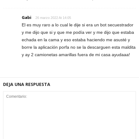
Gabi
26 marzo 2022 At 14:05
El es muy raro a lo cual le dije si era un bot secuestrador
y me dijo que si y que me podía ver y me dijo que estaba
echada en la cama y eso estaba haciendo me asusté y
borre la aplicación porfa no se la descarguen esta maldita
y ay 2 camionetas amarillas fuera de mi casa ayudaaa!
DEJA UNA RESPUESTA