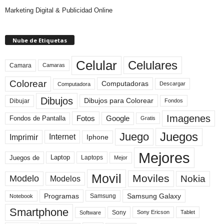
Marketing Digital & Publicidad Online
Nube de Etiquetas
Celular
Celulares
Camara
Camaras
Colorear
Computadoras
Descargar
Computadora
Dibujos
Dibujos para Colorear
Dibujar
Fondos
Imagenes
Fotos
Fondos de Pantalla
Google
Gratis
Juegos
Juego
Imprimir
Internet
Iphone
Mejores
Laptop
Juegos de
Laptops
Mejor
Movil
Moviles
Modelo
Nokia
Modelos
Programas
Samsung Galaxy
Samsung
Notebook
Smartphone
Sony
Sony Ericson
Tablet
Software