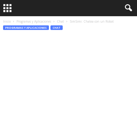
Inicio
Programas y Aplicaciones
Chat
SimSimi: Chatea con un Robot
PROGRAMAS Y APLICACIONES
CHAT