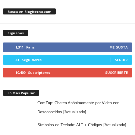
Busca en Blogitecno.com
Síguenos
1,311
Fans
ME GUSTA
33
Seguidores
SEGUIR
10,400
Suscriptores
SUSCRIBIRTE
Lo Más Popular
CamZap: Chatea Anónimamente por Video con
Desconocidos [Actualizado]
Símbolos de Teclado: ALT + Códigos [Actualizado]