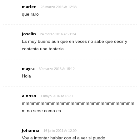
marlen
23 marzo 2016 At 12:38
que raro
Joselin
24 marzo 2016 At 21:24
Es muy bueno aun que en veces no sabe que decir y
contesta una tonteria
mayra
30 marzo 2016 At 15:12
Hola
alonso
1 mayo 2016 At 18:31
mmmmmmmmmmmmmmmmmmmmmmmmmmmmmm
m no seee como es
Johanna
16 junio 2021 At 12:09
Voy a intentar hablar con el a ver si puedo