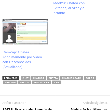
iMeetzu: Chatea con
Extraños, al Azar y al
Instante
CamZap: Chatea
Anónimamente por Video
con Desconocidos
[Actualizado]
ETIQUETAS
CHAT
CHATBOT
CHATEA
CHATEAR GRATIS
ROBOT
SIMI SIMI
SIMSIMI
SIMSIMI TALK
TALK
Artículo anterior
Artículo siguiente
SMTP: Protocolo Simple de
Nokia Asha: Móviles