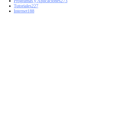
Programas y Aplicaciones
273
Tutoriales
227
Internet
188