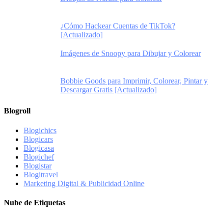
¿Cómo Hackear Cuentas de TikTok?
[Actualizado]
Imágenes de Snoopy para Dibujar y Colorear
Bobbie Goods para Imprimir, Colorear, Pintar y
Descargar Gratis [Actualizado]
Blogroll
Blogichics
Blogicars
Blogicasa
Blogichef
Blogistar
Blogitravel
Marketing Digital & Publicidad Online
Nube de Etiquetas