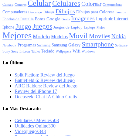
Celular
Celulares
Colorear
Camara
Camaras
Computadora
Dibujos
Computadoras
Dibujos para Colorear
Dibujar
Descargar
Fondos
Imagenes
Imprimir
Internet
Fotos
Google
Fondos de Pantalla
Gratis
Juegos
Juego
Iphone
Juegos de
Laptop
Laptops
Mejor
Mejores
Movil
Moviles
Nokia
Modelo
Modelos
Smartphone
Programas
Samsung Galaxy
Samsung
Notebook
Software
Wifi
Teclado
Sony
Wallpapers
Sony Ericson
Tablet
Windows
Lo Último
Split Fiction: Review del Juego
Battlefield 6: Review del Juego
ARC Raiders: Review del Juego
Review del iPhone 17
Deepseek: Chat IA Chino Gratis
Lo Más Destacado
Celulares / Moviles
503
Utilidades Online
390
Videojuegos
343