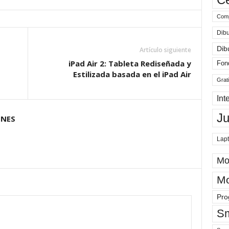
los últimos años. Nos
referimos sin duda al…
Comp
Dibu
Dib
Artículo siguiente
iPad Air 2: Tableta Rediseñada y
Fon
Estilizada basada en el iPad Air
Grat
Int
J
ONES
Lap
Mo
Mo
Pro
Sm