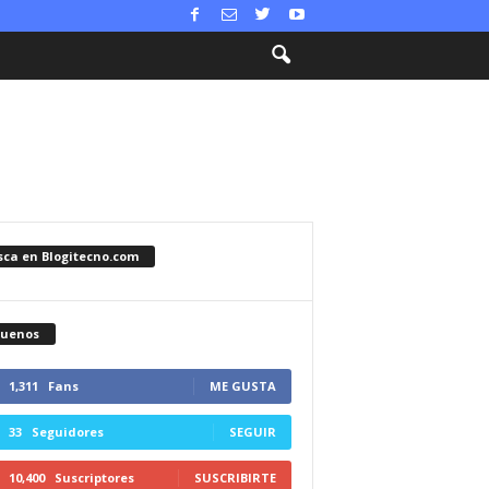
sca en Blogitecno.com
guenos
1,311
Fans
ME GUSTA
33
Seguidores
SEGUIR
10,400
Suscriptores
SUSCRIBIRTE