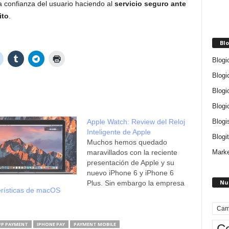
 confianza del usuario haciendo al
servicio seguro ante
ito
.
Blo
Blogi
Blogi
Blogi
Blogi
Blogi
Apple Watch: Review del Reloj
Inteligente de Apple
Blogit
Muchos hemos quedado
Marke
maravillados con la reciente
presentación de Apple y su
nuevo iPhone 6 y iPhone 6
Nu
Plus. Sin embargo la empresa
erísticas de macOS
del desaparecido pionero
Steve Jobs fue muchos más
Cam
allá y también nos ha traído el
dispositivo más anticipado en
PP PAYMENT
IPHONE PAY
PAYMENT MOBILE
Ce