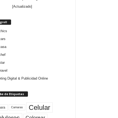
[Actualizado]
groll
chics
cars
casa
chef
star
ravel
ting Digital & Publicidad Online
be de Etiquetas
Celular
ara
Camaras
lulares
Colorear