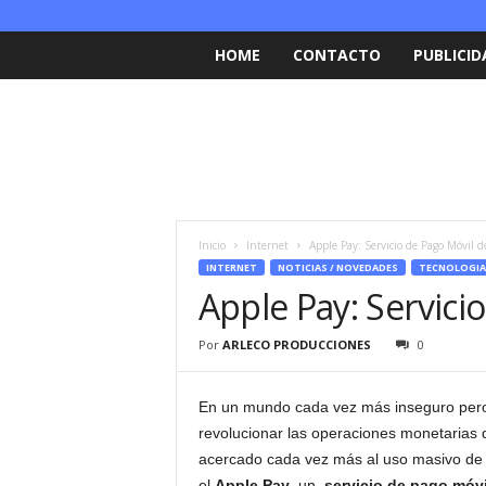
HOME
CONTACTO
PUBLICID
Inicio
Internet
Apple Pay: Servicio de Pago Móvil d
INTERNET
NOTICIAS / NOVEDADES
TECNOLOGIA
Apple Pay: Servici
Por
ARLECO PRODUCCIONES
0
En un mundo cada vez más inseguro pero
revolucionar las operaciones monetarias 
acercado cada vez más al uso masivo de 
el
Apple Pay
, un
servicio de pago móvi