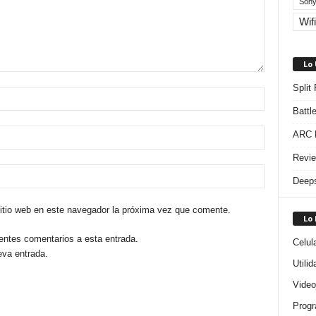
Sony
Wifi
Lo
Split
Battl
ARC R
Revie
Deeps
sitio web en este navegador la próxima vez que comente.
Lo
ientes comentarios a esta entrada.
Celul
eva entrada.
Utili
Video
Progr