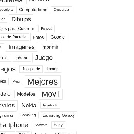
Computadoras
Descargar
utadora
Dibujos
jar
ujos para Colorear
Fondos
Fotos
dos de Pantalla
Google
Imagenes
Imprimir
is
Juego
ernet
Iphone
uegos
Laptop
Juegos de
Mejores
tops
Mejor
Movil
delo
Modelos
viles
Nokia
Notebook
gramas
Samsung Galaxy
Samsung
artphone
Sony
Software