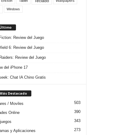
Teclado
Wallpapers
 Ericson
Tablet
Windows
 Último
 Fiction: Review del Juego
efield 6: Review del Juego
aiders: Review del Juego
w del iPhone 17
eek: Chat IA Chino Gratis
 Más Destacado
503
ares / Moviles
390
dades Online
343
juegos
273
amas y Aplicaciones