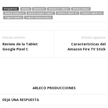
ETIQUETAS
NVIDIA
NVIDIA K1
NVIDIA K1 TABLET
NVIDIA SHIELD
NVIDIA SHIELD K1
NVIDIA SHIELD TABLET
NVIDIA TABLET K1
SHIELD TABLET K1
TABLET NVIDIA
TABLET NVIDIA SHIELD
Artículo anterior
Artículo siguiente
Review de la Tablet
Características del
Google Pixel C
Amazon Fire TV Stick
ARLECO PRODUCCIONES
DEJA UNA RESPUESTA