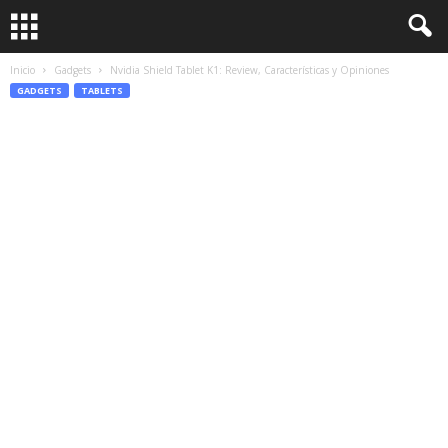
Inicio
Gadgets
Nvidia Shield Tablet K1: Review, Características y Opiniones
GADGETS
TABLETS