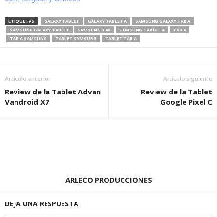
ETIQUETAS
GALAXY TABLET
GALAXY TABLET A
SAMSUNG GALAXY TAB A
SAMSUNG GALAXY TABLET
SAMSUNG TAB
SAMSUNG TABLET A
TAB A
TAB A SAMSUNG
TABLET SAMSUNG
TABLET TAB A
Artículo anterior
Artículo siguiente
Review de la Tablet Advan
Review de la Tablet
Vandroid X7
Google Pixel C
ARLECO PRODUCCIONES
DEJA UNA RESPUESTA