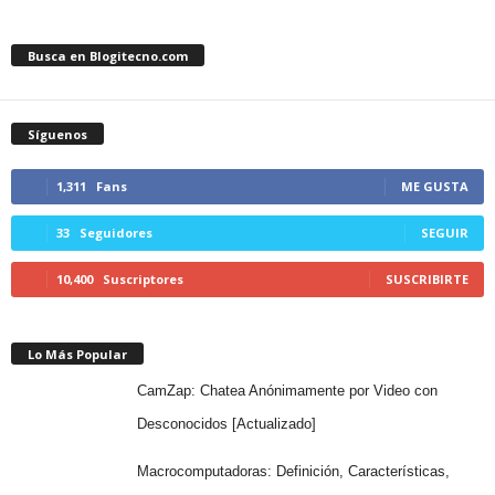
Busca en Blogitecno.com
Síguenos
1,311
Fans
ME GUSTA
33
Seguidores
SEGUIR
10,400
Suscriptores
SUSCRIBIRTE
Lo Más Popular
CamZap: Chatea Anónimamente por Video con
Desconocidos [Actualizado]
Macrocomputadoras: Definición, Características,