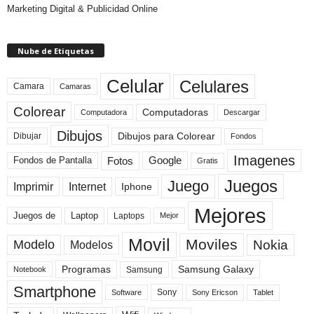
Marketing Digital & Publicidad Online
Nube de Etiquetas
Celular
Celulares
Camara
Camaras
Colorear
Computadoras
Descargar
Computadora
Dibujos
Dibujos para Colorear
Dibujar
Fondos
Imagenes
Fotos
Fondos de Pantalla
Google
Gratis
Juegos
Juego
Imprimir
Internet
Iphone
Mejores
Laptop
Juegos de
Laptops
Mejor
Movil
Moviles
Modelo
Nokia
Modelos
Programas
Samsung Galaxy
Samsung
Notebook
Smartphone
Sony
Sony Ericson
Tablet
Software