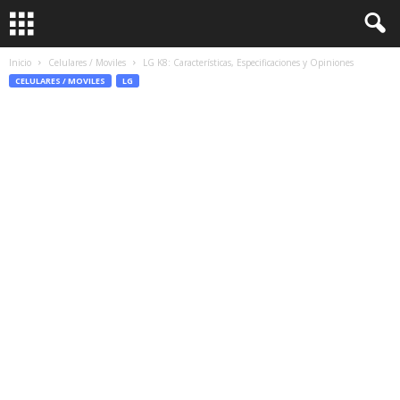
Inicio
Celulares / Moviles
LG K8: Características, Especificaciones y Opiniones
CELULARES / MOVILES
LG