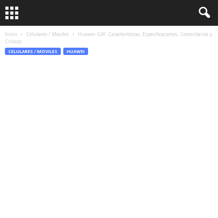
Inicio
Celulares / Moviles
Huawei GW: Características, Especificaciones, Comentarios y
Críticas
CELULARES / MOVILES
HUAWEI