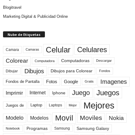
Blogitravel
Marketing Digital & Publicidad Online
Nube de Etiquetas
Celular
Celulares
Camara
Camaras
Colorear
Computadoras
Descargar
Computadora
Dibujos
Dibujos para Colorear
Dibujar
Fondos
Imagenes
Fotos
Fondos de Pantalla
Google
Gratis
Juegos
Juego
Imprimir
Internet
Iphone
Mejores
Laptop
Juegos de
Laptops
Mejor
Movil
Moviles
Modelo
Nokia
Modelos
Programas
Samsung Galaxy
Samsung
Notebook