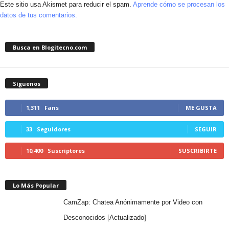
Este sitio usa Akismet para reducir el spam.
Aprende cómo se procesan los
datos de tus comentarios.
Busca en Blogitecno.com
Síguenos
1,311
Fans
ME GUSTA
33
Seguidores
SEGUIR
10,400
Suscriptores
SUSCRIBIRTE
Lo Más Popular
CamZap: Chatea Anónimamente por Video con
Desconocidos [Actualizado]