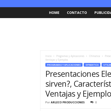
HOME
CONTACTO
PUBLICID
Inicio
Programas y Aplicaciones
Ofimatica
Prese
Ventajas y Ejemplos
PROGRAMAS Y APLICACIONES
OFIMATICA
UTILI
Presentaciones Ele
sirven?, Característ
Ventajas y Ejemplo
Por
ARLECO PRODUCCIONES
0