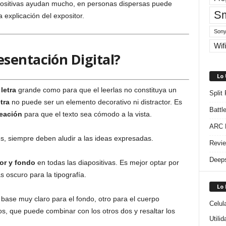
apositivas ayudan mucho, en personas dispersas puede
Sm
 explicación del expositor.
Sony
Wifi
sentación Digital?
Lo
letra
grande como para que el leerlas no constituya un
Split
tra
no puede ser un elemento decorativo ni distractor. Es
Battl
neación
para que el texto sea cómodo a la vista.
ARC R
, siempre deben aludir a las ideas expresadas.
Revie
Deeps
or y fondo
en todas las diapositivas. Es mejor optar por
s oscuro para la tipografía.
Lo
 base muy claro para el fondo, otro para el cuerpo
Celul
os, que puede combinar con los otros dos y resaltar los
Utili