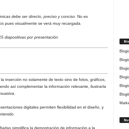
ónicas debe ser directo, preciso y conciso
. No es
tos pues visualmente se verá muy recargada.
5 diapositivas por presentación.
Blo
Blogi
Blogi
Blogi
Blogi
a inserción no solamente de texto sino de fotos, gráficos,
Blogi
iendo así complementar la información relevante, ilustrarla
rsuasiva.
Blogit
Marke
ntaciones digitales permiten flexibilidad en el diseño, y
ontenido
.
Nu
señadas simplifica la demostración de información a la