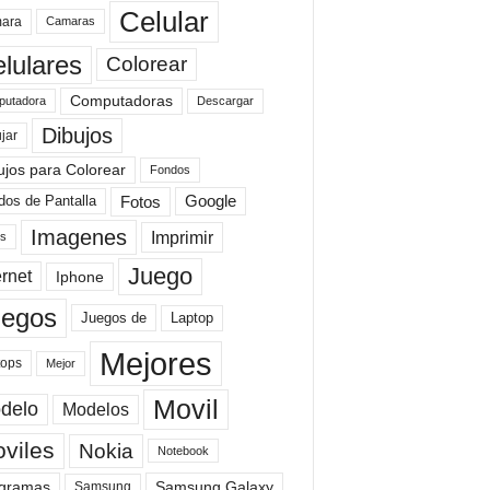
Celular
ara
Camaras
lulares
Colorear
Computadoras
Descargar
utadora
Dibujos
jar
ujos para Colorear
Fondos
Fotos
dos de Pantalla
Google
Imagenes
Imprimir
is
Juego
ernet
Iphone
uegos
Laptop
Juegos de
Mejores
tops
Mejor
Movil
delo
Modelos
viles
Nokia
Notebook
gramas
Samsung Galaxy
Samsung