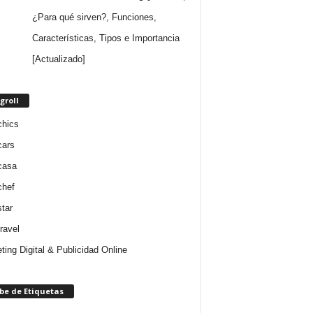
¿Para qué sirven?, Funciones,
Características, Tipos e Importancia
[Actualizado]
groll
chics
cars
casa
chef
star
ravel
ting Digital & Publicidad Online
be de Etiquetas