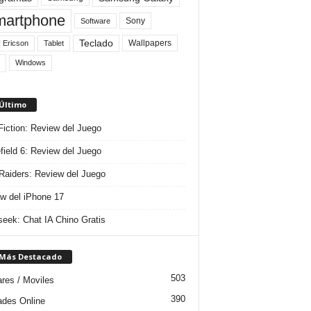
artphone
Sony
Software
Teclado
Wallpapers
 Ericson
Tablet
Windows
 Último
 Fiction: Review del Juego
efield 6: Review del Juego
aiders: Review del Juego
w del iPhone 17
eek: Chat IA Chino Gratis
 Más Destacado
503
ares / Moviles
390
dades Online