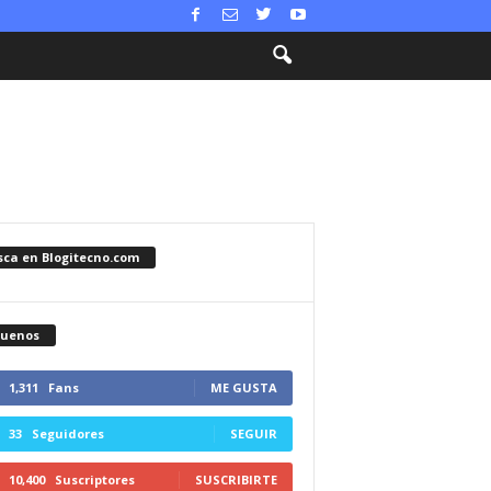
sca en Blogitecno.com
guenos
1,311
Fans
ME GUSTA
33
Seguidores
SEGUIR
10,400
Suscriptores
SUSCRIBIRTE