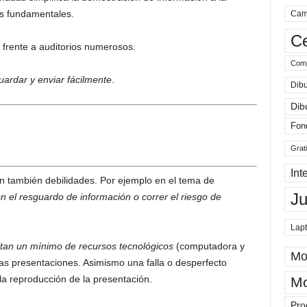
os fundamentales.
Cam
Ce
 frente a auditorios numerosos.
Comp
uardar y enviar fácilmente
.
Dibu
Dib
Fon
Grat
Int
n también debilidades. Por ejemplo en el tema de
J
 el resguardo de información o correr el riesgo de
Lap
tan un mínimo de recursos tecnológicos
(computadora y
Mo
las presentaciones. Asimismo una falla o desperfecto
la reproducción de la presentación.
Mo
Pro